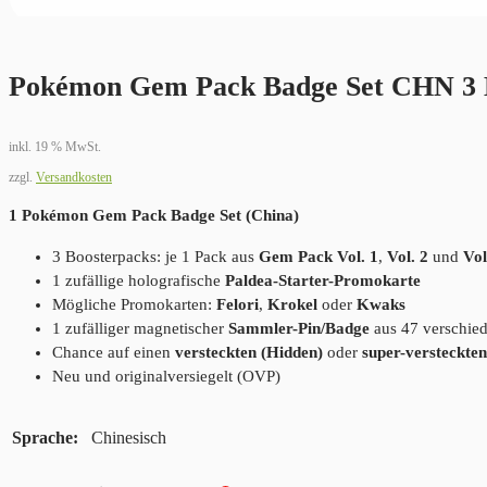
Pokémon Gem Pack Badge Set CHN 3 
inkl. 19 % MwSt.
zzgl.
Versandkosten
1 Pokémon Gem Pack Badge Set (China)
3 Boosterpacks: je 1 Pack aus
Gem Pack Vol. 1
,
Vol. 2
und
Vol
1 zufällige holografische
Paldea-Starter-Promokarte
Mögliche Promokarten:
Felori
,
Krokel
oder
Kwaks
1 zufälliger magnetischer
Sammler-Pin/Badge
aus 47 verschie
Chance auf einen
versteckten (Hidden)
oder
super-versteckte
Neu und originalversiegelt (OVP)
Sprache
Chinesisch