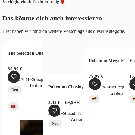
Nicht vorrätig
Das könnte dich auch interessieren
Hier haben wir für dich weitere Vorschläge aus dieser Kategorie.
The Selection One Piece Wanted Bag
 PSA 7
Pokemon Mega-Entwick
Yu
39,99
€
79,99
€
15
inkl. 19 % MwSt.
zzgl.
Versandkosten
In den Warenkorb
Pokemon Chasing Glory Together Chinese
StG.)
zzgl.
Versandkosten
inkl. 19 % MwSt.
zzgl.
Vers
ink
Neu
In den War
3,49
€
–
69,99
€
inkl. MwSt.
zzgl.
Versandkosten
Dieses
Variante wählen
Neu
Produkt
weist