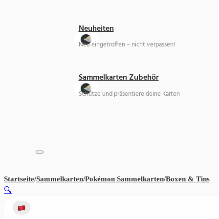
Neuheiten
Neu eingetroffen – nicht verpassen!
Sammelkarten Zubehör
Schütze und präsentiere deine Karten
Startseite
/
Sammelkarten
/
Pokémon Sammelkarten
/
Boxen & Tins
Po
🔍