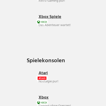
Retro-Gaming pur!
Xbox Spiele
Das Abenteuer wartet!
Spielekonsolen
Spielekonsolen
Atari
Nostalgie pur!
Xbox
Gaming ohne Grenzen!