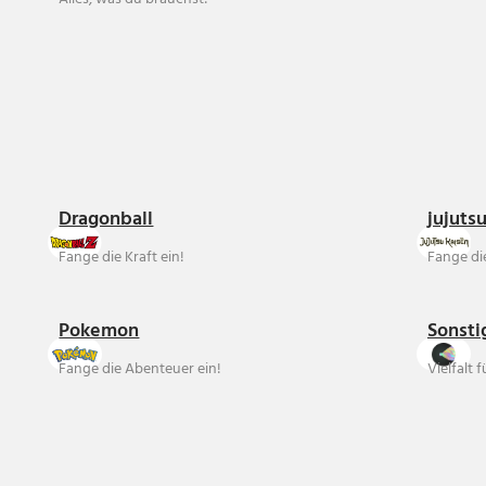
Dragonball
jujuts
Fange die Kraft ein!
Fange die
Pokemon
Sonsti
Fange die Abenteuer ein!
Vielfalt 