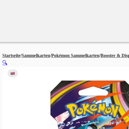
Merchandise
Sales %
Blog
Startseite
/
Sammelkarten
/
Pokémon Sammelkarten
/
Booster & Dis
🔍