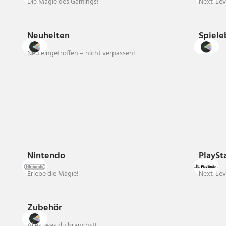
Die Magie des Gamings!
Next-Lev
Neuheiten
Spiele
Neu eingetroffen – nicht verpassen!
Nintendo
PlaySt
Erlebe die Magie!
Next-Lev
Zubehör
Alles, was du brauchst!