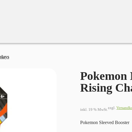
plays
Pokemon Mega Evolution Rising Chaos Sleeve Booster
Pokemon 
Rising Ch
zzgl.
Versandk
inkl. 19 % MwSt.
Pokemon Sleeved Booster