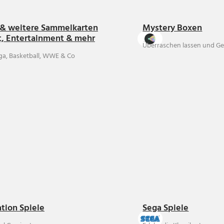
& weitere Sammelkarten
Mystery Boxen
t, Entertainment & mehr
Überraschen lassen und Ge
ga, Basketball, WWE & Co
ation Spiele
Sega Spiele