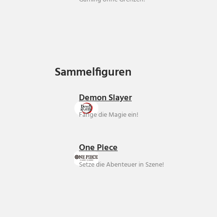
Sammelfiguren
Sammelfiguren
Demon Slayer
Fange die Magie ein!
One Piece
Setze die Abenteuer in Szene!
Über uns
Ankauf