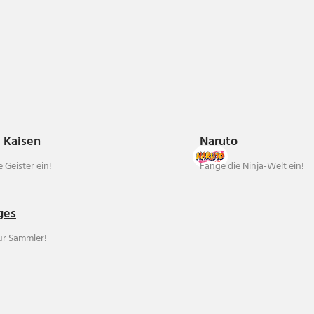
u Kaisen
Naruto
 Geister ein!
Fange die Ninja-Welt ein!
ges
für Sammler!