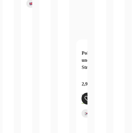
Pokemon Schwert
und Schild Blue Sky
Stream
2,99
€
–
74,99
€
inkl. MwSt.
zzgl.
Versandkosten
Bald
verfügbar