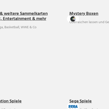
& weitere Sammelkarten
Mystery Boxen
t, Entertainment & mehr
Überraschen lassen und Ge
ga, Basketball, WWE & Co
ation Spiele
Sega Spiele