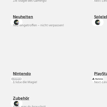
Die Magie des Gamings!
Next-Lev
Neuheiten
Spiele
Neu eingetroffen – nicht verpassen!
Nintendo
PlaySt
Erlebe die Magie!
Next-Lev
Zubehör
Alles, was du brauchst!