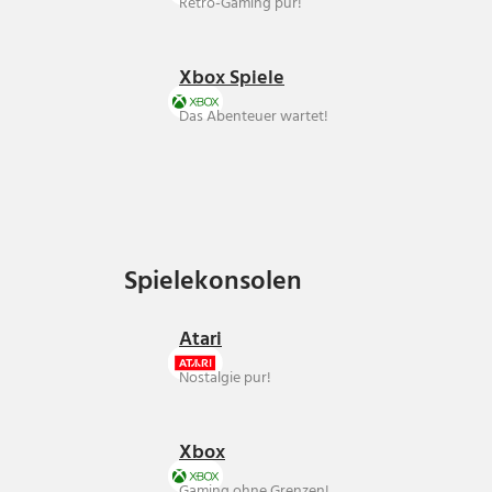
Retro-Gaming pur!
Xbox Spiele
Das Abenteuer wartet!
Spielekonsolen
Spielekonsolen
Atari
Nostalgie pur!
Xbox
Gaming ohne Grenzen!