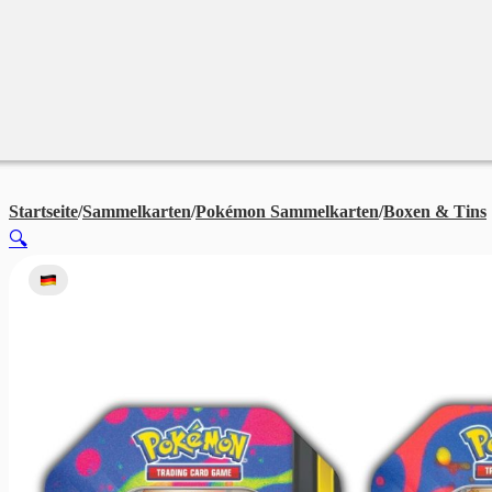
Merchandise
Sales %
Blog
Startseite
/
Sammelkarten
/
Pokémon Sammelkarten
/
Boxen & Tins
🔍