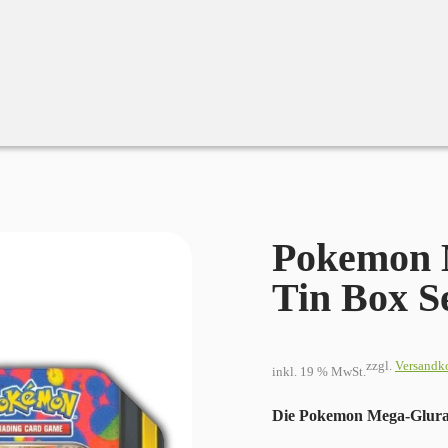
Pokemon Mega Glurak X & Y Tin Box Set (Zufalliges Motiv)
Pokemon 
Tin Box Se
zzgl.
Versandk
inkl. 19 % MwSt.
Die Pokemon Mega-Glurak 