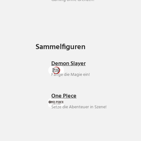
Sammelfiguren
Sammelfiguren
Demon Slayer
Fange die Magie ein!
One Piece
Setze die Abenteuer in Szene!
Über uns
Ankauf