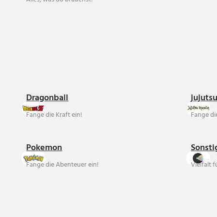
Dragonball
jujuts
Fange die Kraft ein!
Fange die
Pokemon
Sonsti
Fange die Abenteuer ein!
Vielfalt 