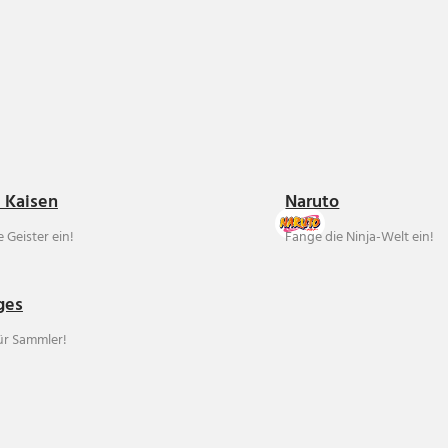
u Kaisen
Naruto
 Geister ein!
Fange die Ninja-Welt ein!
ges
für Sammler!