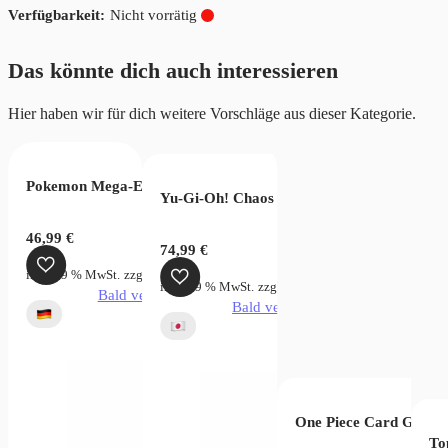
Nicht vorrätig
Das könnte dich auch interessieren
Hier haben wir für dich weitere Vorschläge aus dieser Kategorie.
oms of Intrigue OP04 (JP)
Pokemon Mega-Entwicklung Wachsendes Chaos Booster Bundle
Yu-Gi-Oh! Chaos Origins Japanisch
46,99
€
74,99
€
rsandkosten
inkl. 19 % MwSt.
zzgl.
Versandkosten
inkl. 19 % MwSt.
zzgl.
Versandkosten
verfügbar
Bald verfügbar
Bald verfügbar
One Piece Card Game C
To