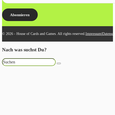
Abonnieren
|
© 2026 - House of Cards and Games. All rights reserved.
Impressum
Datensch
Nach was suchst Du?
Suchen