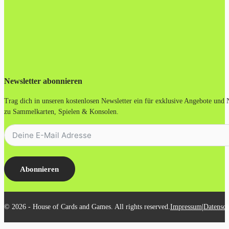
Newsletter abonnieren
Trag dich in unseren kostenlosen Newsletter ein für exklusive Angebote und
zu Sammelkarten, Spielen & Konsolen.
Abonnieren
|
© 2026 - House of Cards and Games. All rights reserved.
Impressum
Datensch