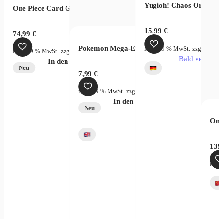
er Card Game – Fusion World Rivals Clash FB06
Yugioh! Chaos Origins
One Piece Card Game Legacy of the Master OPC12 Display Chi
15,99
€
74,99
€
Pokemon Mega-Evolution Pitch Black Sleev
rsandkosten
inkl. 19 % MwSt.
zzgl.
Vers
inkl. 19 % MwSt.
zzgl.
Versandkosten
verfügbar
Bald verfügb
In den Warenkorb
Neu
7,99
€
inkl. 19 % MwSt.
zzgl.
Versandkosten
In den Warenkorb
Neu
On
ollector Tin Box
13
ink