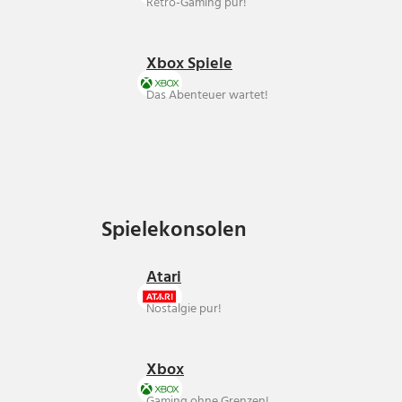
Retro-Gaming pur!
Xbox Spiele
Das Abenteuer wartet!
Spielekonsolen
Spielekonsolen
Atari
Nostalgie pur!
Xbox
Gaming ohne Grenzen!