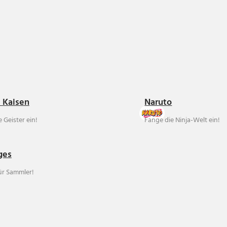
u Kaisen
Naruto
 Geister ein!
Fange die Ninja-Welt ein!
ges
für Sammler!