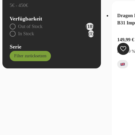
5€ - 450€
Dragon 
Verfügbarkeit
B31 Imp
Allgemein - Verfügbarkeit
Out of Stock
(18)
In Stock
(1)
149,99
€
Serie
inkl. 19 
Filter zurücksetzen