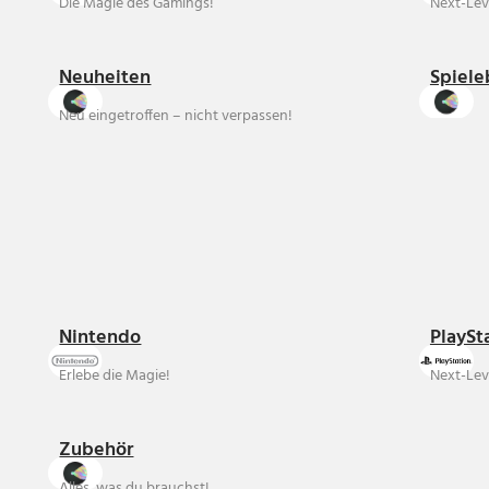
Die Magie des Gamings!
Next-Lev
Neuheiten
Spiele
Neu eingetroffen – nicht verpassen!
Nintendo
PlaySt
Erlebe die Magie!
Next-Lev
Zubehör
Alles, was du brauchst!