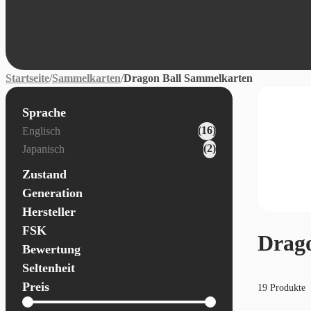
Startseite
/
Sammelkarten
/
Dragon Ball Sammelkarten
Sprache
Karten - Sprache
(16)
Englisch
(2)
Japanisch
Zustand
Generation
Hersteller
FSK
Drago
Bewertung
Seltenheit
Preis
19 Produkte
Allgemein - Preis