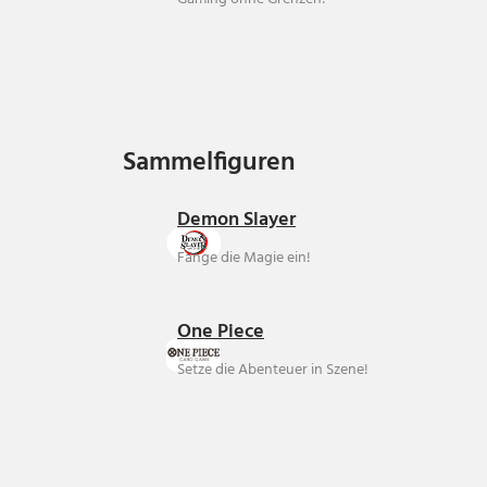
Sammelfiguren
Sammelfiguren
Demon Slayer
Fange die Magie ein!
One Piece
Setze die Abenteuer in Szene!
Über uns
Ankauf