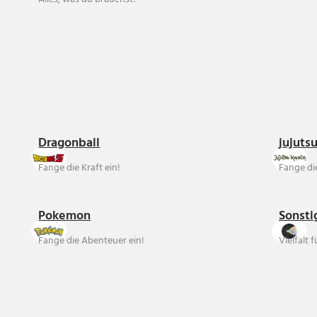
Dragonball
jujuts
Fange die Kraft ein!
Fange die
Pokemon
Sonsti
Fange die Abenteuer ein!
Vielfalt 