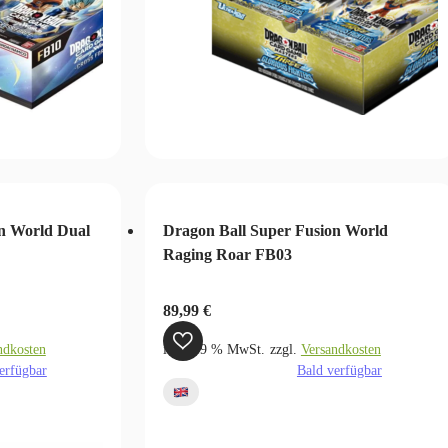
n World Dual
Dragon Ball Super Fusion World
Raging Roar FB03
89,99
€
ndkosten
inkl. 19 % MwSt.
zzgl.
Versandkosten
erfügbar
Bald verfügbar