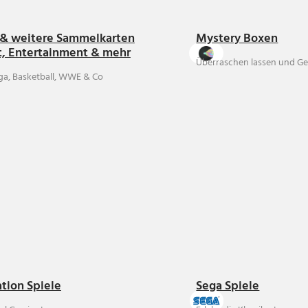
& weitere Sammelkarten
Mystery Boxen
t, Entertainment & mehr
Überraschen lassen und Ge
ga, Basketball, WWE & Co
ation Spiele
Sega Spiele