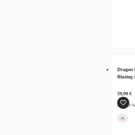
Dragon 
Blazing
59,99
€
inkl. 19 