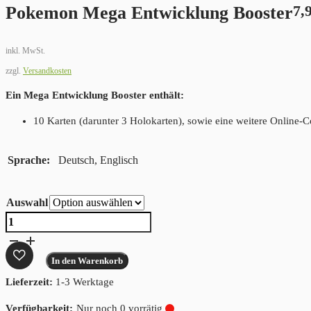
Pokemon Mega Entwicklung Booster
7,
inkl. MwSt.
zzgl.
Versandkosten
Ein Mega Entwicklung Booster enthält:
10 Karten (darunter 3 Holokarten), sowie eine weitere Online-
Sprache
Deutsch, Englisch
Auswahl
Pokemon
Mega
Entwicklung
In den Warenkorb
Booster
Lieferzeit:
1-3 Werktage
Menge
Nur noch 0 vorrätig