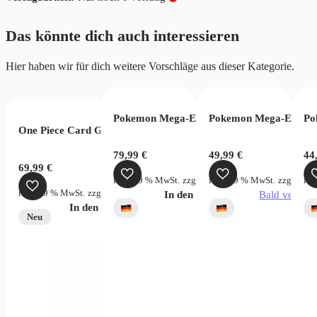
Das könnte dich auch interessieren
Hier haben wir für dich weitere Vorschläge aus dieser Kategorie.
ucario Figuren-Kollektion
Pokemon Mega-Entwicklung Dunkelnacht T
Pokemon Mega-Entwick
Po
One Piece Card Game Two Legends OPC08 Display Chinese
79,99
€
49,99
€
44
69,99
€
zgl.
Versandkosten
inkl. 19 % MwSt.
zzgl.
Versandkosten
inkl. 19 % MwSt.
zzgl.
Vers
ink
inkl. 19 % MwSt.
zzgl.
Versandkosten
verfügbar
In den Warenkorb
Bald verfügb
In den Warenkorb
Neu
JP)