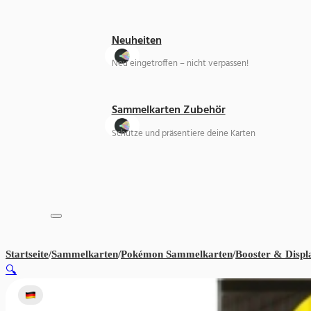
Neuheiten
Neu eingetroffen – nicht verpassen!
Sammelkarten Zubehör
Schütze und präsentiere deine Karten
Startseite
/
Sammelkarten
/
Pokémon Sammelkarten
/
Booster & Displ
🔍