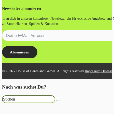
Newsletter abonnieren
Trag dich in unseren kostenlosen Newsletter ein für exklusive Angebote und
zu Sammelkarten, Spielen & Konsolen.
Abonnieren
|
© 2026 - House of Cards and Games. All rights reserved.
Impressum
Datensch
Nach was suchst Du?
Suchen