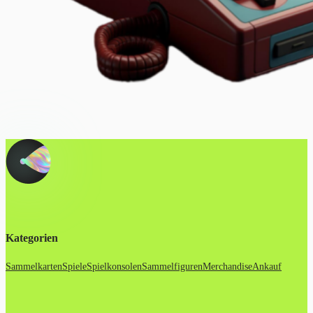
Kategorien
Sammelkarten
Spiele
Spielkonsolen
Sammelfiguren
Merchandise
Ankauf