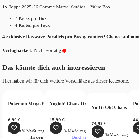
1x
Topps 2025-26 Chrome Marvel Studios – Value Box
7 Packs pro Box
4 Karten pro Pack
4 exklusive Raywave Parallels pro Box garantiert! Chance auf nu
Nicht vorrätig
Das könnte dich auch interessieren
Hier haben wir für dich weitere Vorschläge aus dieser Kategorie.
Game Gift Collection 2023 (EN)
Pokemon Mega-Entwicklung Dunkelnacht Booster
Yugioh! Chaos Origins 3 Booster Pack Tuc
Po
Yu-Gi-Oh! Chaos Origi
6,99
€
15,99
€
44
74,99
€
zgl.
Versandkosten
inkl. 19 % MwSt.
zzgl.
Versandkosten
inkl. 19 % MwSt.
zzgl.
Versandkosten
ink
inkl. 19 % MwSt.
zzgl.
Vers
verfügbar
In den Warenkorb
Bald verfügbar