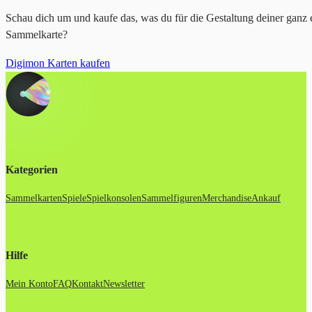
Schau dich um und kaufe das, was du für die Gestaltung deiner ganz 
Sammelkarte?
Digimon Karten kaufen
Kategorien
Sammelkarten
Spiele
Spielkonsolen
Sammelfiguren
Merchandise
Ankauf
Hilfe
Mein Konto
FAQ
Kontakt
Newsletter