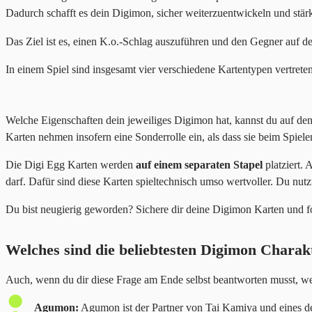
Dadurch schafft es dein Digimon, sicher weiterzuentwickeln und stä
Das Ziel ist es, einen K.o.-Schlag auszuführen und den Gegner auf d
In einem Spiel sind insgesamt vier verschiedene Kartentypen vertrete
Welche Eigenschaften dein jeweiliges Digimon hat, kannst du auf den
Karten nehmen insofern eine Sonderrolle ein, als dass sie beim Spiele
Die Digi Egg Karten werden
auf einem separaten Stapel
platziert. 
darf. Dafür sind diese Karten spieltechnisch umso wertvoller. Du nutz
Du bist neugierig geworden? Sichere dir deine Digimon Karten und f
Welches sind die beliebtesten Digimon Charak
Auch, wenn du dir diese Frage am Ende selbst beantworten musst, weil
Agumon:
Agumon ist der Partner von Tai Kamiya und eines de