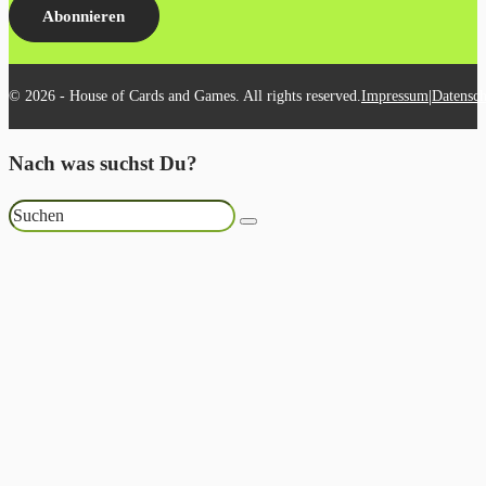
Abonnieren
|
© 2026 - House of Cards and Games. All rights reserved.
Impressum
Datensch
Nach was suchst Du?
Suchen