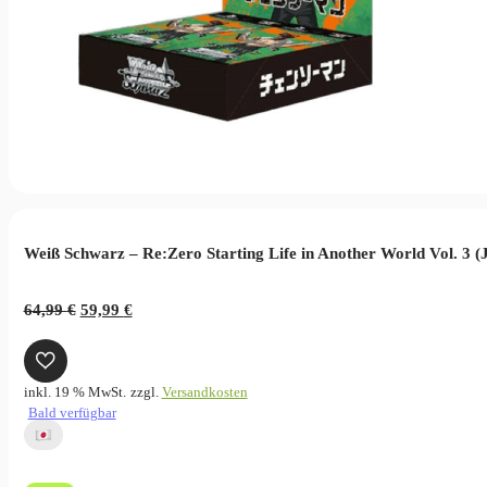
Weiß Schwarz – Re:Zero Starting Life in Another World Vol. 3 (
Ursprünglicher
Aktueller
64,99
€
59,99
€
Preis
Preis
war:
ist:
64,99 €
59,99 €.
inkl. 19 % MwSt.
zzgl.
Versandkosten
Bald verfügbar