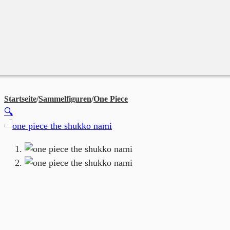
Merchandise
Sales %
Blog
Startseite
/
Sammelfiguren
/
One Piece
Banpresto – One Piece – Th
🔍