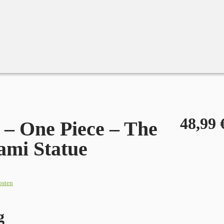
48,99
 – One Piece – The
mi Statue
osten
g