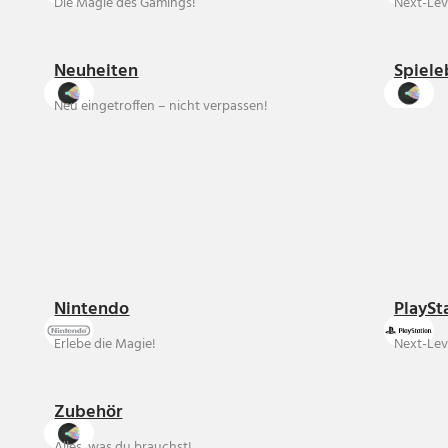
Die Magie des Gamings!
Next-Lev
Neuheiten
Spiele
Neu eingetroffen – nicht verpassen!
Nintendo
PlaySt
Erlebe die Magie!
Next-Lev
Zubehör
Alles, was du brauchst!