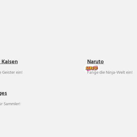
u Kaisen
Naruto
 Geister ein!
Fange die Ninja-Welt ein!
ges
für Sammler!