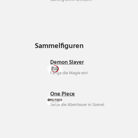
Sammelfiguren
Sammelfiguren
Demon Slayer
Fange die Magie ein!
One Piece
Setze die Abenteuer in Szene!
Über uns
Ankauf