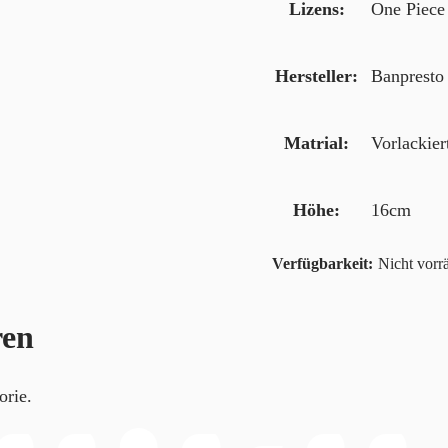
Lizens
One Piece
Hersteller
Banpresto 
Matrial
Vorlackie
Höhe
16cm
Nicht vorrä
ren
orie.