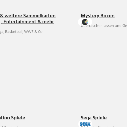
& weitere Sammelkarten
Mystery Boxen
t, Entertainment & mehr
Überraschen lassen und Ge
ga, Basketball, WWE & Co
ation Spiele
Sega Spiele