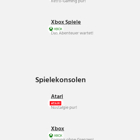
Retro-Gaming pur!
Xbox Spiele
Das Abenteuer wartet!
Spielekonsolen
Spielekonsolen
Atari
Nostalgie pur!
Xbox
Gaming ohne Grenzen!