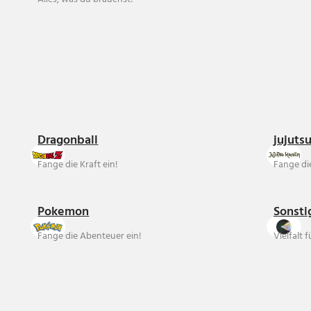
Dragonball
jujuts
Fange die Kraft ein!
Fange die
Pokemon
Sonsti
Fange die Abenteuer ein!
Vielfalt 