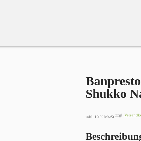
e Shukko Nami Statue
Banpresto
Shukko Na
zzgl.
Versandk
inkl. 19 % MwSt.
Beschreibun