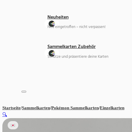
Neuheiten
Neu eingetroffen – nicht verpassen!
Sammelkarten Zubehör
Schütze und präsentiere deine Karten
Startseite
/
Sammelkarten
/
Pokémon Sammelkarten
/
Einzelkarten
Fla
🔍