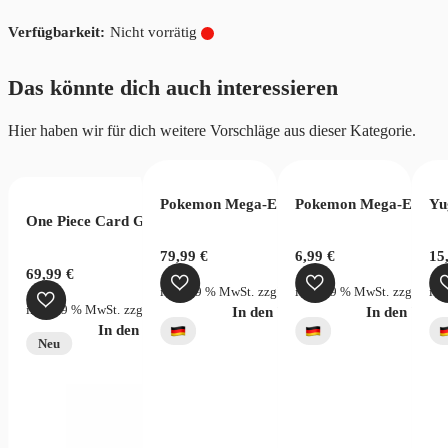
Nicht vorrätig
Das könnte dich auch interessieren
Hier haben wir für dich weitere Vorschläge aus dieser Kategorie.
 Game Memorial Collection EB01 (JP)
Pokemon Mega-Entwicklung Dunkelnacht T
Pokemon Mega-Entwick
Yu
One Piece Card Game Two Legends OPC08 Display Chinese
€
79,99
€
6,99
€
15
69,99
€
rsandkosten
inkl. 19 % MwSt.
zzgl.
Versandkosten
inkl. 19 % MwSt.
zzgl.
Vers
ink
inkl. 19 % MwSt.
zzgl.
Versandkosten
verfügbar
In den Warenkorb
In den War
In den Warenkorb
ky Stream
Neu