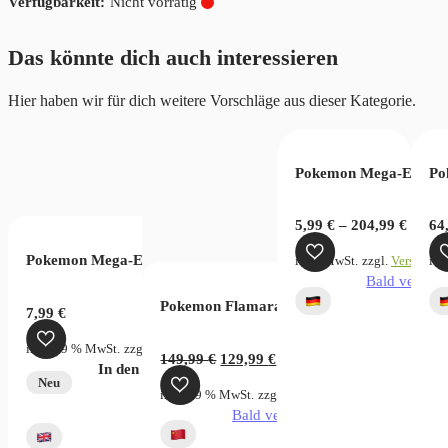
Nicht vorrätig
Das könnte dich auch interessieren
Hier haben wir für dich weitere Vorschläge aus dieser Kategorie.
Pokemon Mega-Entwic
Po
5,99
€
–
204,99
€
64
Pokemon Mega-Evolution Pitch Black Sleeved Booster
inkl. MwSt.
zzgl.
Versandko
ink
Bald verfügb
Pokemon Flamara Gift Box set
7,99
€
inkl. 19 % MwSt.
zzgl.
Versandkosten
Ursprünglicher
Aktueller
149,99
€
129,99
€
In den Warenkorb
Preis
Preis
Neu
 & Schild Silberne Sturmwinde Booster
inkl. 19 % MwSt.
zzgl.
Versandkosten
war:
ist:
Bald verfügbar
149,99 €
129,99 €.