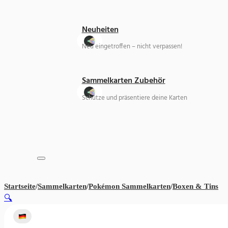
Neuheiten
Neu eingetroffen – nicht verpassen!
Sammelkarten Zubehör
Schütze und präsentiere deine Karten
Startseite
/
Sammelkarten
/
Pokémon Sammelkarten
/
Boxen & Tins
Ka
🔍