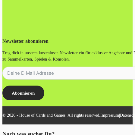
Newsletter abonnieren
Trag dich in unseren kostenlosen Newsletter ein für exklusive Angebote und
zu Sammelkarten, Spielen & Konsolen.
Abonnieren
|
© 2026 - House of Cards and Games. All rights reserved.
Impressum
Datensch
Nach was suchst Du?