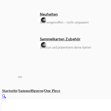
Neuheiten
Neu eingetroffen – nicht verpassen!
Sammelkarten Zubehör
Schütze und präsentiere deine Karten
Startseite
/
Sammelfiguren
/
One Piece
Monkey D. Ruffy Gear 5 – One 
🔍