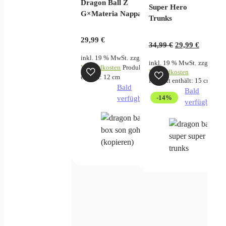
Dragon Ball Z
Super Hero
G×Materia Nappa
Trunks
29,99
€
Ursprünglicher
Aktuell
34,99
€
29,99
€
Preis
Preis
inkl. 19 % MwSt.
zzgl.
inkl. 19 % MwSt.
zzgl.
war:
ist:
Versandkosten
Produkt
Versandkosten
enthält: 12
cm
34,99 €
29,99 €.
Produkt enthält: 15
cm
Bald
Bald
-14%
verfügbar
verfügbar