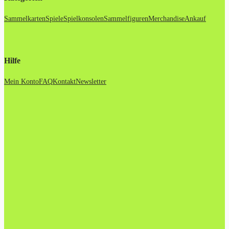
Sammelkarten
Spiele
Spielkonsolen
Sammelfiguren
Merchandise
Ankauf
Hilfe
Mein Konto
FAQ
Kontakt
Newsletter