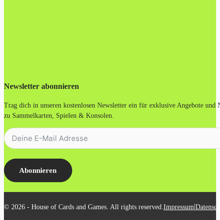
Newsletter abonnieren
Trag dich in unseren kostenlosen Newsletter ein für exklusive Angebote und
zu Sammelkarten, Spielen & Konsolen.
Abonnieren
|
© 2026 - House of Cards and Games. All rights reserved.
Impressum
Datensch