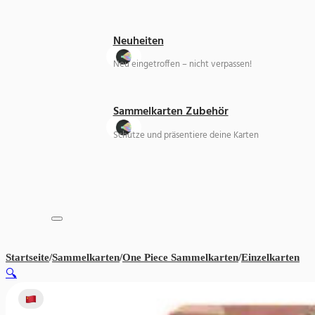
Neuheiten
Neu eingetroffen – nicht verpassen!
Sammelkarten Zubehör
Schütze und präsentiere deine Karten
Startseite
/
Sammelkarten
/
One Piece Sammelkarten
/
Einzelkarten
On
🔍