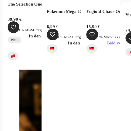
The Selection One Piece Wanted Bag
oms of Intrigue OP04 (JP)
Pokemon Mega-Entwicklung Dunkelnacht B
Yugioh! Chaos Origins
Yu
39,99
€
6,99
€
15,99
€
inkl. 19 % MwSt.
zzgl.
Versandkosten
74
In den Warenkorb
rsandkosten
inkl. 19 % MwSt.
zzgl.
Versandkosten
inkl. 19 % MwSt.
zzgl.
Vers
Neu
ink
verfügbar
In den Warenkorb
Bald verfügb