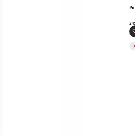
Po
24
ink