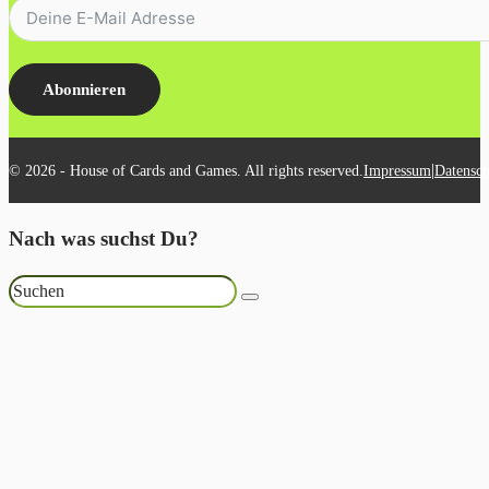
Abonnieren
|
© 2026 - House of Cards and Games. All rights reserved.
Impressum
Datensch
Nach was suchst Du?
Suchen