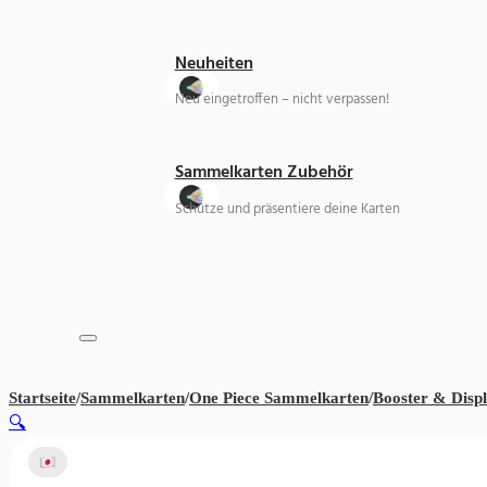
Neuheiten
Neu eingetroffen – nicht verpassen!
Sammelkarten Zubehör
Schütze und präsentiere deine Karten
Startseite
/
Sammelkarten
/
One Piece Sammelkarten
/
Booster & Disp
🔍