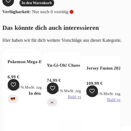
In den Warenkorb
Game
Nur noch 0 vorrätig
The
Time
Das könnte dich auch interessieren
of
Battle
Hier haben wir für dich weitere Vorschläge aus dieser Kategorie.
OP16
Menge
oms of Intrigue OP04 (JP)
Pokemon Mega-Entwicklung Dunkelnacht Booster
Yu-Gi-Oh! Chaos Origins Japanisch
Jersey Fusion 2025 Le
6,99
€
74,99
€
109,99
€
rsandkosten
inkl. 19 % MwSt.
zzgl.
Versandkosten
inkl. 19 % MwSt.
zzgl.
Versandkosten
verfügbar
In den Warenkorb
inkl. 19 % MwSt.
zzgl.
Vers
Bald verfügbar
Bald verfügb