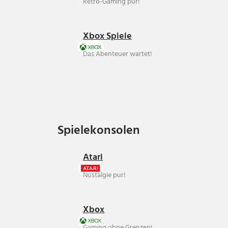
Retro-Gaming pur!
Xbox Spiele
Das Abenteuer wartet!
Spielekonsolen
Spielekonsolen
Atari
Nostalgie pur!
Xbox
Gaming ohne Grenzen!