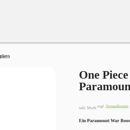
plays
One Piece Card Game Paramount War OP02 (JP)
One Piec
Paramoun
zzgl.
Versandkosten
inkl. MwSt.
Ein Paramount War
Boos