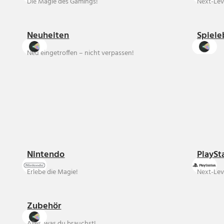
Die Magie des Gamings!
Next-Lev
Neuheiten
Spiele
Neu eingetroffen – nicht verpassen!
Nintendo
PlaySt
Erlebe die Magie!
Next-Lev
Zubehör
Alles, was du brauchst!