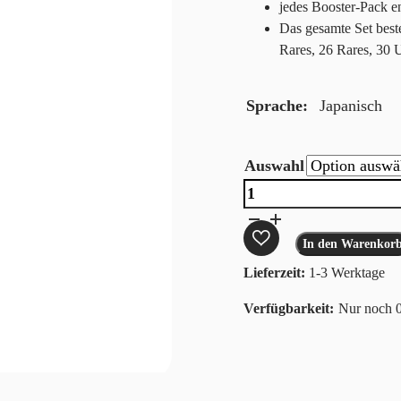
jedes Booster-Pack en
Das gesamte Set best
Rares, 26 Rares, 3
Sprache
Japanisch
Auswahl
One
Piece
Card
In den Warenkor
Game
Lieferzeit:
1-3 Werktage
Paramount
Nur noch 0
War
OP02
(JP)
Menge