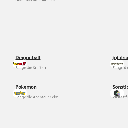
Dragonball
jujuts
Fange die Kraft ein!
Fange die
Pokemon
Sonsti
Fange die Abenteuer ein!
Vielfalt 