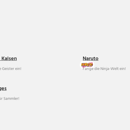
u Kaisen
Naruto
 Geister ein!
Fange die Ninja-Welt ein!
ges
für Sammler!