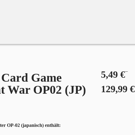
–
5,49
€
e Card Game
t War OP02 (JP)
129,99
€
ter OP-02 (japanisch) enthält: