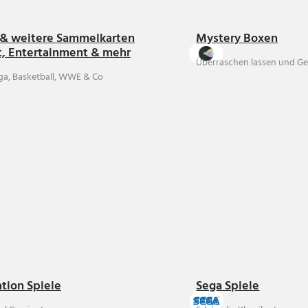
& weitere Sammelkarten
Mystery Boxen
t, Entertainment & mehr
Überraschen lassen und Ge
ga, Basketball, WWE & Co
ation Spiele
Sega Spiele