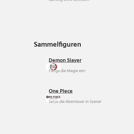
Sammelfiguren
Sammelfiguren
Demon Slayer
Fange die Magie ein!
One Piece
Setze die Abenteuer in Szene!
Über uns
Ankauf