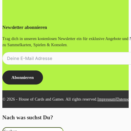
Newsletter abonnieren
Trag dich in unseren kostenlosen Newsletter ein für exklusive Angebote und
zu Sammelkarten, Spielen & Konsolen.
Abonnieren
|
© 2026 - House of Cards and Games. All rights reserved.
Impressum
Datensch
Nach was suchst Du?
Suchen