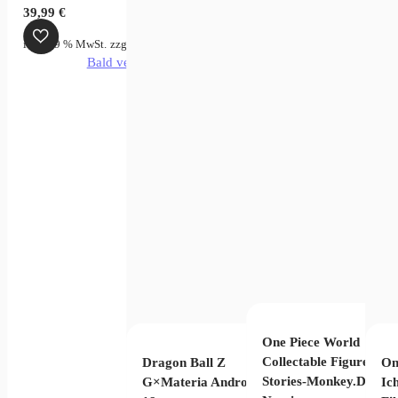
licher
ktueller
39,99
€
reis
zgl.
Versandkosten
Produkt enthält: 8
cm
inkl. 19 % MwSt.
zzgl.
Versandkosten
st:
verfügbar
Bald verfügbar
4,99 €.
 Nami Statue
kt enthält: 16
cm
One Piece World
Collectable Figure Log
Dragon Ball Z
On
Stories-Monkey.D.Luff
G×Materia Android
Ic