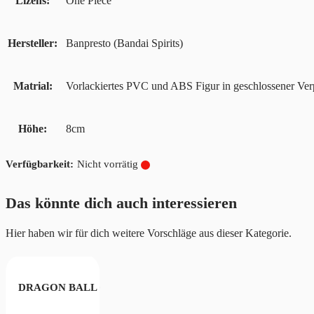
Lizens
One Piece
Hersteller
Banpresto (Bandai Spirits)
Matrial
Vorlackiertes PVC und ABS Figur in geschlossener Ve
Höhe
8cm
Nicht vorrätig
Das könnte dich auch interessieren
Hier haben wir für dich weitere Vorschläge aus dieser Kategorie.
 & Zeff
DRAGON BALL GT SOLID EDGE WORKS SUPER SAIYAN 