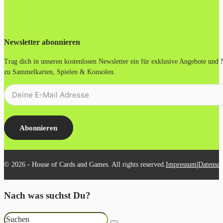
Newsletter abonnieren
Trag dich in unseren kostenlosen Newsletter ein für exklusive Angebote und
zu Sammelkarten, Spielen & Konsolen.
Abonnieren
|
© 2026 - House of Cards and Games. All rights reserved.
Impressum
Datensch
Nach was suchst Du?
Suchen