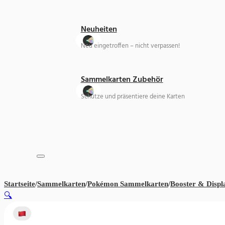
Neuheiten
Neu eingetroffen – nicht verpassen!
Sammelkarten Zubehör
Schütze und präsentiere deine Karten
Startseite
/
Sammelkarten
/
Pokémon Sammelkarten
/
Booster & Displ
🔍