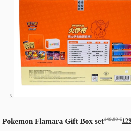
149,99
€
Ursprüngl
Aktueller
Pokemon Flamara Gift Box set
12
Preis
Preis