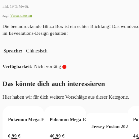
inkl. 19 % MwSt.
war:
ist:
zzgl.
Versandkosten
149,99 €
129,99 €.
Die beeindruckende Blitza Box ist ein echter Blickfang! Das wunderschö
im Eeveelutions-Design gehalten!
Sprache
Chinesisch
Nicht vorrätig
Das könnte dich auch interessieren
Hier haben wir für dich weitere Vorschläge aus dieser Kategorie.
n 2023 (EN)
er Card Game – Fusion World Rivals Clash FB06
Pokemon Mega-Entwicklung Dunkelnacht Booster
Pokemon Mega-Entwicklung Wachsendes Ch
Po
Jersey Fusion 2025 Le
6,99
€
46,99
€
44