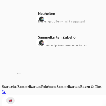
Neuheiten
Neu eingetroffen – nicht verpassen!
Sammelkarten Zubehör
Schütze und präsentiere deine Karten
Startseite
/
Sammelkarten
/
Pokémon Sammelkarten
/
Boxen & Tins
Po
🔍