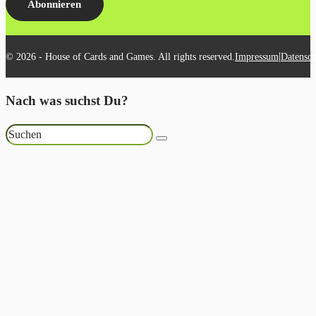
Abonnieren
|
© 2026 - House of Cards and Games. All rights reserved.
Impressum
Datensch
Nach was suchst Du?
Suchen