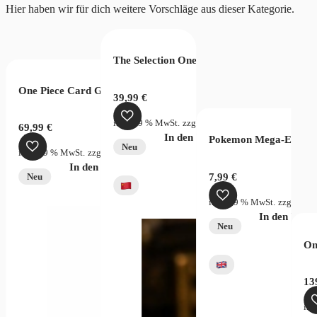
Hier haben wir für dich weitere Vorschläge aus dieser Kategorie.
The Selection One Piece Wanted Bag
 PSA 7
One Piece Card Game Two Legends OPC08 Display Chinese
39,99
€
inkl. 19 % MwSt.
zzgl.
Versandkosten
69,99
€
In den Warenkorb
Pokemon Mega-Evolutio
StG.)
zzgl.
Versandkosten
Neu
inkl. 19 % MwSt.
zzgl.
Versandkosten
In den Warenkorb
7,99
€
Neu
inkl. 19 % MwSt.
zzgl.
Vers
In den War
Neu
On
Universe Display (JP)
13
ink