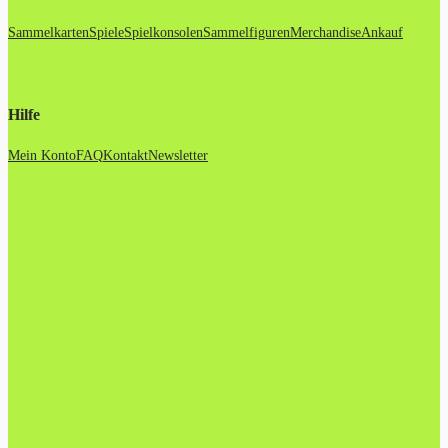
Sammelkarten
Spiele
Spielkonsolen
Sammelfiguren
Merchandise
Ankauf
Hilfe
Mein Konto
FAQ
Kontakt
Newsletter