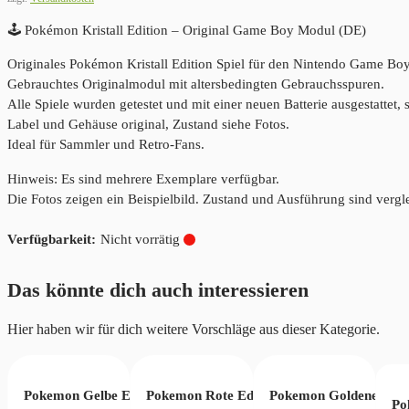
🕹️ Pokémon Kristall Edition – Original Game Boy Modul (DE)
Originales Pokémon Kristall Edition Spiel für den Nintendo Game Boy
Gebrauchtes Originalmodul mit altersbedingten Gebrauchsspuren.
Alle Spiele wurden getestet und mit einer neuen Batterie ausgestattet
Label und Gehäuse original, Zustand siehe Fotos.
Ideal für Sammler und Retro-Fans.
Hinweis: Es sind mehrere Exemplare verfügbar.
Die Fotos zeigen ein Beispielbild. Zustand und Ausführung sind vergl
Nicht vorrätig
Das könnte dich auch interessieren
Hier haben wir für dich weitere Vorschläge aus dieser Kategorie.
Pokemon Gelbe Edition – Original GameBoy Color mit OVP
Pokemon Rote Edition – Original GameBo
Pokemon Goldene Edit
 GameBoy Advance Modul mit neuer Batterie
 Edition – Original GameBoy Modul mit neuer Batterie
Po