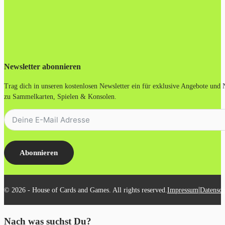
Newsletter abonnieren
Trag dich in unseren kostenlosen Newsletter ein für exklusive Angebote und
zu Sammelkarten, Spielen & Konsolen.
Abonnieren
|
© 2026 - House of Cards and Games. All rights reserved.
Impressum
Datensch
Nach was suchst Du?