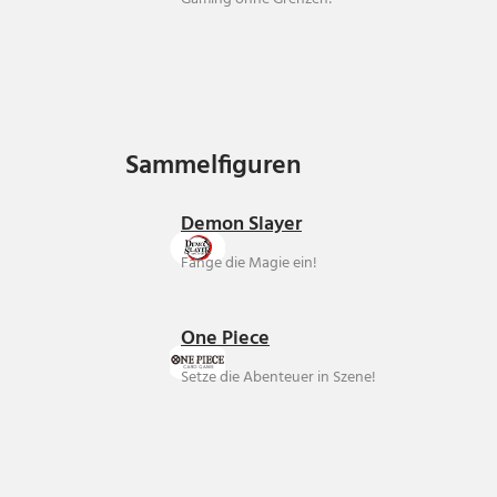
Sammelfiguren
Sammelfiguren
Demon Slayer
Fange die Magie ein!
One Piece
Setze die Abenteuer in Szene!
Über uns
Ankauf