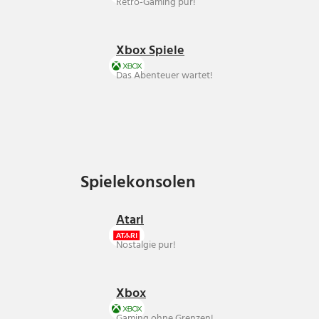
Retro-Gaming pur!
Xbox Spiele
Das Abenteuer wartet!
Spielekonsolen
Spielekonsolen
Atari
Nostalgie pur!
Xbox
Gaming ohne Grenzen!