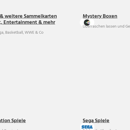
& weitere Sammelkarten
Mystery Boxen
t, Entertainment & mehr
Überraschen lassen und Ge
ga, Basketball, WWE & Co
ation Spiele
Sega Spiele