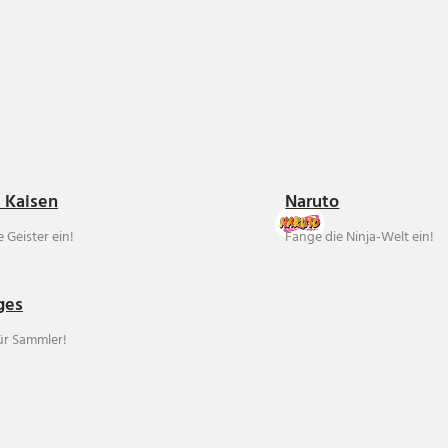
u Kaisen
Naruto
 Geister ein!
Fange die Ninja-Welt ein!
ges
für Sammler!