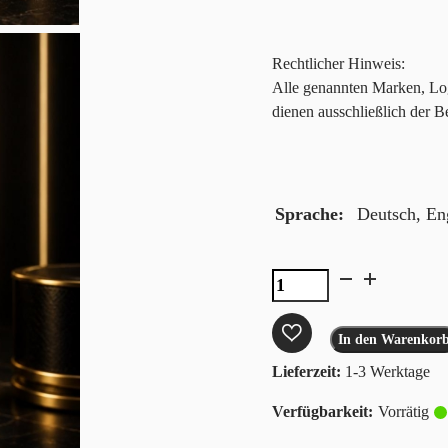
Rechtlicher Hinweis:
Alle genannten Marken, Lo
dienen ausschließlich der B
Sprache
Deutsch, Eng
The
Selection
Graded
In den Warenkor
Card
Lieferzeit:
1-3 Werktage
Box
Vorrätig
Pokemon
Modern