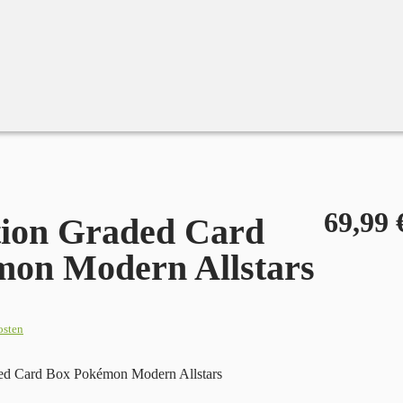
69,99
tion Graded Card
on Modern Allstars
osten
 Card Box Pokémon Modern Allstars