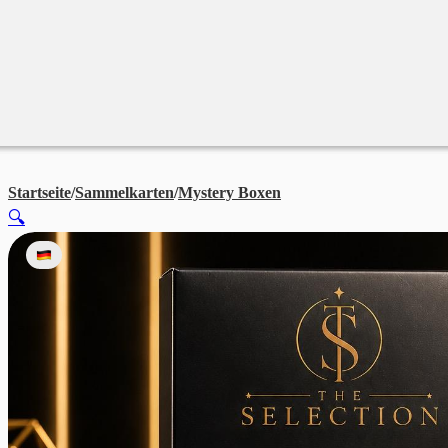
Merchandise
Sales %
Blog
Startseite
/
Sammelkarten
/
Mystery Boxen
The Selection Graded C
🔍