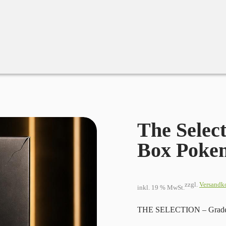
ard Box Pokemon Modern Allstars
The Selec
Box Pokem
zzgl.
Versandk
inkl. 19 % MwSt.
THE SELECTION – Graded