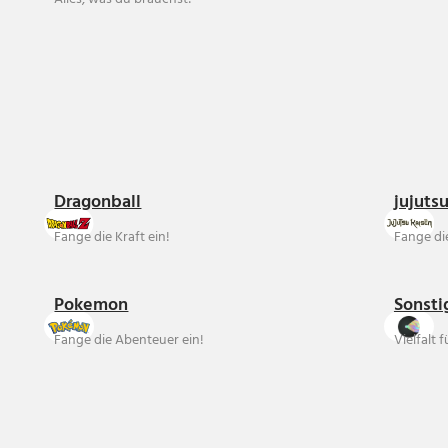
Dragonball
jujuts
Fange die Kraft ein!
Fange die
Pokemon
Sonsti
Fange die Abenteuer ein!
Vielfalt 