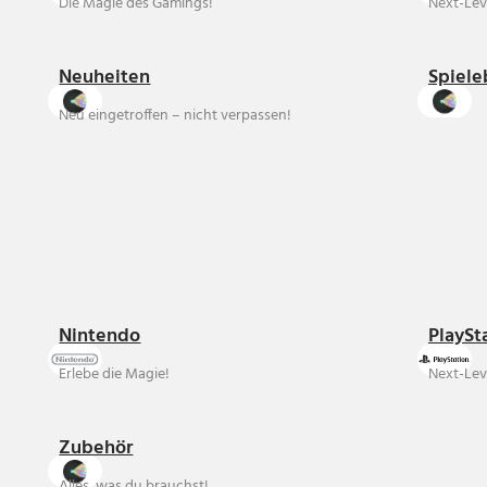
Die Magie des Gamings!
Next-Lev
Neuheiten
Spiele
Neu eingetroffen – nicht verpassen!
Nintendo
PlaySt
Erlebe die Magie!
Next-Lev
Zubehör
Alles, was du brauchst!