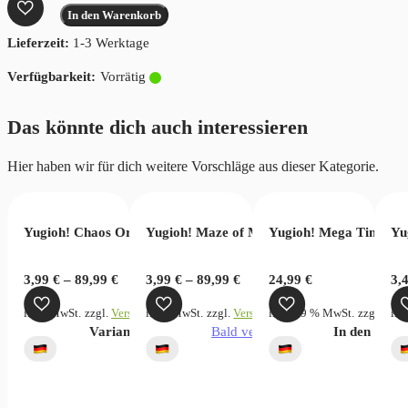
From
In den Warenkorb
The
Lieferzeit:
1-3 Werktage
Past
2
Vorrätig
Tuck
Box
Das könnte dich auch interessieren
Menge
Hier haben wir für dich weitere Vorschläge aus dieser Kategorie.
versary (DE)
of Blue-Eyes White Dragon 25th Anniversary (DE)
Yugioh! Chaos Origins
Yugioh! Maze of Muertos
Yugioh! Mega Tin Box
Yu
€
3,99
€
–
89,99
€
3,99
€
–
89,99
€
24,99
€
3,
rsandkosten
inkl. MwSt.
zzgl.
Versandkosten
inkl. MwSt.
zzgl.
Versandkosten
inkl. 19 % MwSt.
zzgl.
Vers
ink
Dieses
verfügbar
Variante wählen
Bald verfügbar
In den War
Produkt
weist
mehrere