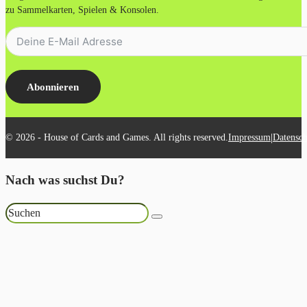
zu Sammelkarten, Spielen & Konsolen.
Abonnieren
|
© 2026 - House of Cards and Games. All rights reserved.
Impressum
Datensch
Nach was suchst Du?
Suchen