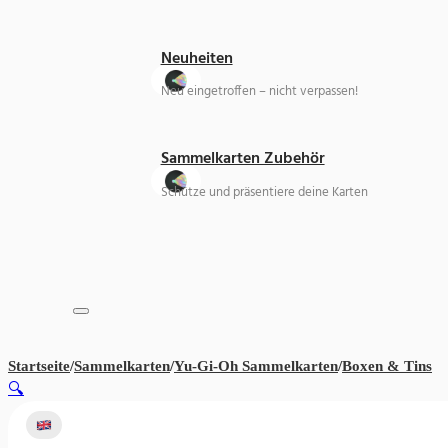
Neuheiten
Neu eingetroffen – nicht verpassen!
Sammelkarten Zubehör
Schütze und präsentiere deine Karten
Startseite
/
Sammelkarten
/
Yu-Gi-Oh Sammelkarten
/
Boxen & Tins
Yu
🔍