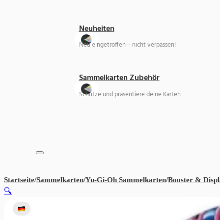
Neuheiten
Neu eingetroffen – nicht verpassen!
Sammelkarten Zubehör
Schütze und präsentiere deine Karten
Startseite
/
Sammelkarten
/
Yu-Gi-Oh Sammelkarten
/
Booster & Displ
🔍