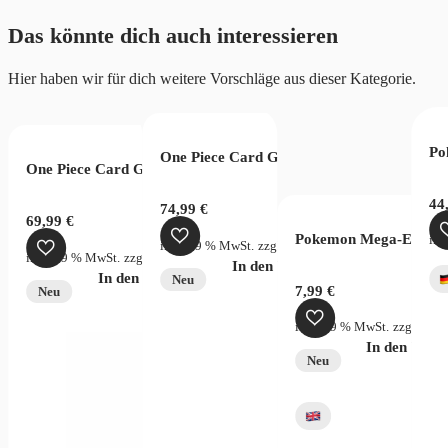
Anniversary
Das könnte dich auch interessieren
(DE)
Menge
Hier haben wir für dich weitere Vorschläge aus dieser Kategorie.
Po
One Piece Card Game Legacy of the Maste
One Piece Card Game Two Legends OPC08 Display Chinese
44
74,99
€
69,99
€
Pokemon Mega-Evolutio
ink
inkl. 19 % MwSt.
zzgl.
Versandkosten
inkl. 19 % MwSt.
zzgl.
Versandkosten
In den Warenkorb
In den Warenkorb
Neu
7,99
€
Neu
inkl. 19 % MwSt.
zzgl.
Vers
In den War
Neu
ollector Tin Box
Universe Display (JP)