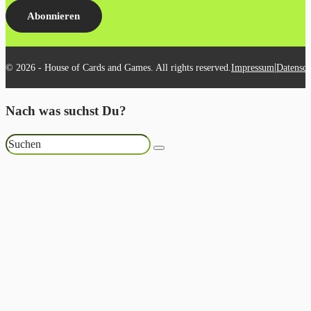
Abonnieren
|
© 2026 - House of Cards and Games. All rights reserved.
Impressum
Datensch
Nach was suchst Du?
Suchen