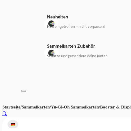
Neuheiten
Neu eingetroffen – nicht verpassen!
Sammelkarten Zubehör
Schütze und präsentiere deine Karten
Startseite
/
Sammelkarten
/
Yu-Gi-Oh Sammelkarten
/
Booster & Displ
🔍