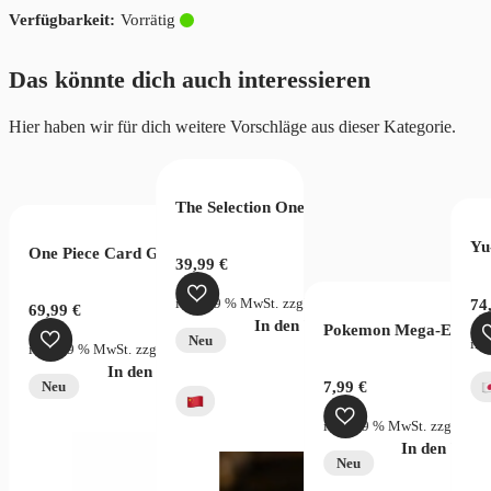
Vorrätig
Menge
Das könnte dich auch interessieren
Hier haben wir für dich weitere Vorschläge aus dieser Kategorie.
The Selection One Piece Wanted Bag
Game Gift Collection 2023 (EN)
Yu
One Piece Card Game Two Legends OPC08 Display Chinese
39,99
€
inkl. 19 % MwSt.
zzgl.
Versandkosten
74
69,99
€
In den Warenkorb
Pokemon Mega-Evolutio
zgl.
Versandkosten
Neu
ink
inkl. 19 % MwSt.
zzgl.
Versandkosten
verfügbar
In den Warenkorb
7,99
€
Neu
inkl. 19 % MwSt.
zzgl.
Vers
In den War
Neu