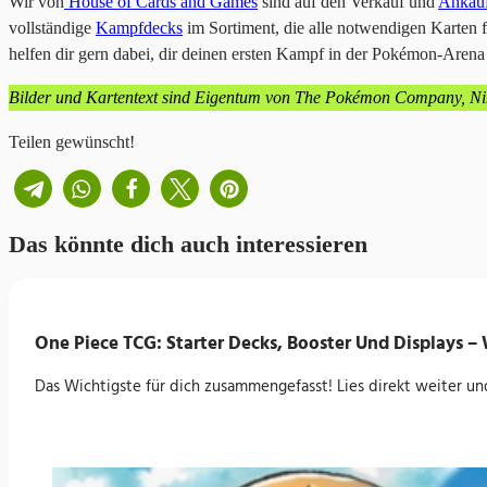
Wir von
House of Cards and Games
sind auf den Verkauf und
Ankau
vollständige
Kampfdecks
im Sortiment, die alle notwendigen Karten fü
helfen dir gern dabei, dir deinen ersten Kampf in der Pokémon-Arena 
Bilder und Kartentext sind Eigentum von The Pokémon Company, Nin
Teilen gewünscht!
Das könnte dich auch interessieren
One Piece TCG: Starter Decks, Booster Und Displays 
Das Wichtigste für dich zusammengefasst! Lies direkt weiter und