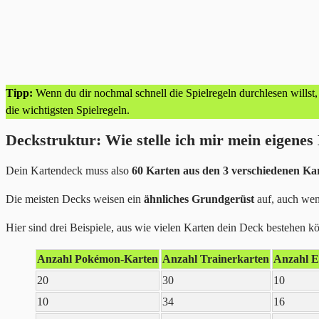
Tipp:
Wenn du dir nochmal schnell die Spielregeln durchlesen willst,
die wichtigsten Spielregeln.
Deckstruktur: Wie stelle ich mir mein eigen
Dein Kartendeck muss also
60 Karten aus den 3 verschiedenen Ka
Die meisten Decks weisen ein
ähnliches Grundgerüst
auf, auch wen
Hier sind drei Beispiele, aus wie vielen Karten dein Deck bestehen k
Anzahl Pokémon-Karten
Anzahl Trainerkarten
Anzahl E
20
30
10
10
34
16