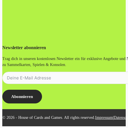
Newsletter abonnieren
Trag dich in unseren kostenlosen Newsletter ein für exklusive Angebote und
zu Sammelkarten, Spielen & Konsolen.
Abonnieren
|
© 2026 - House of Cards and Games. All rights reserved.
Impressum
Datensch