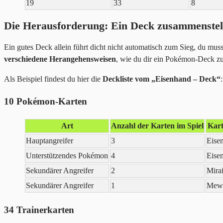
19
33
8
Die Herausforderung: Ein Deck zusammenstell
Ein gutes Deck allein führt dicht nicht automatisch zum Sieg, du muss
verschiedene Herangehensweisen
, wie du dir ein Pokémon-Deck z
Als Beispiel findest du hier die
Deckliste vom „Eisenhand – Deck“
10 Pokémon-Karten
Art
Anzahl der Karten im Spiel
Kar
Hauptangreifer
3
Eise
Unterstützendes Pokémon
4
Eise
Sekundärer Angreifer
2
Mira
Sekundärer Angreifer
1
Mew
34 Trainerkarten