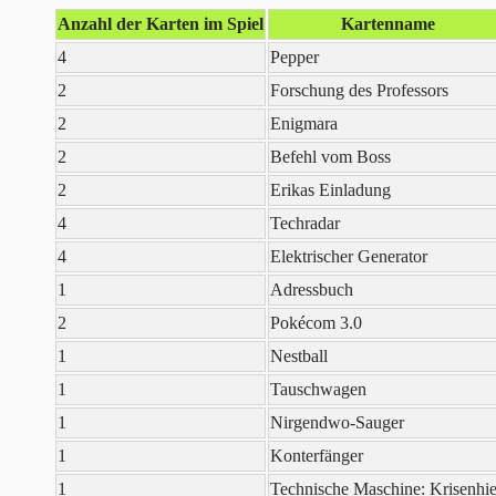
Anzahl der Karten im Spiel
Kartenname
4
Pepper
2
Forschung des Professors
2
Enigmara
2
Befehl vom Boss
2
Erikas Einladung
4
Techradar
4
Elektrischer Generator
1
Adressbuch
2
Pokécom 3.0
1
Nestball
1
Tauschwagen
1
Nirgendwo-Sauger
1
Konterfänger
1
Technische Maschine: Krisenhi