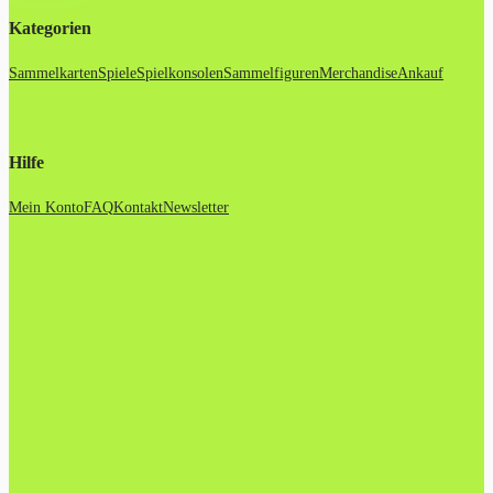
Kategorien
Sammelkarten
Spiele
Spielkonsolen
Sammelfiguren
Merchandise
Ankauf
Hilfe
Mein Konto
FAQ
Kontakt
Newsletter