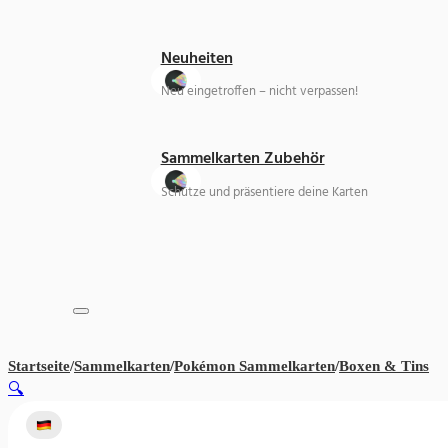
Neuheiten
Neu eingetroffen – nicht verpassen!
Sammelkarten Zubehör
Schütze und präsentiere deine Karten
Startseite
/
Sammelkarten
/
Pokémon Sammelkarten
/
Boxen & Tins
Cy
🔍