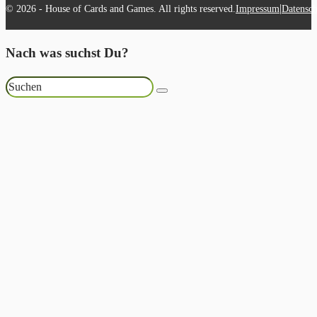
|
© 2026 - House of Cards and Games. All rights reserved.
Impressum
Datensch
Nach was suchst Du?
Suchen