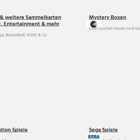
& weitere Sammelkarten
Mystery Boxen
t, Entertainment & mehr
Überraschen lassen und Ge
ga, Basketball, WWE & Co
ation Spiele
Sega Spiele