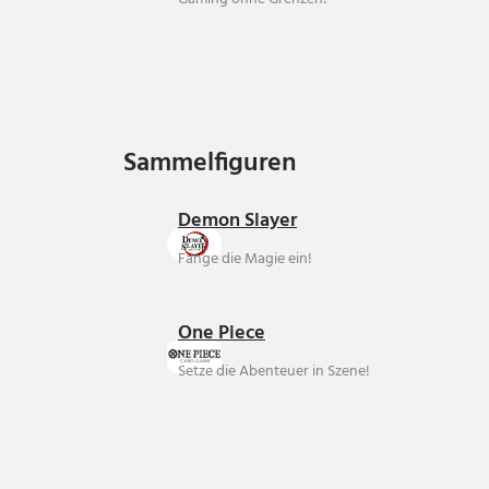
Sammelfiguren
Sammelfiguren
Demon Slayer
Fange die Magie ein!
One Piece
Setze die Abenteuer in Szene!
Über uns
Ankauf