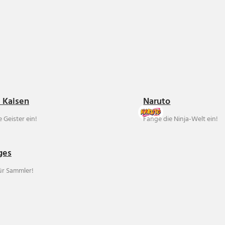
u Kaisen
Naruto
 Geister ein!
Fange die Ninja-Welt ein!
ges
für Sammler!