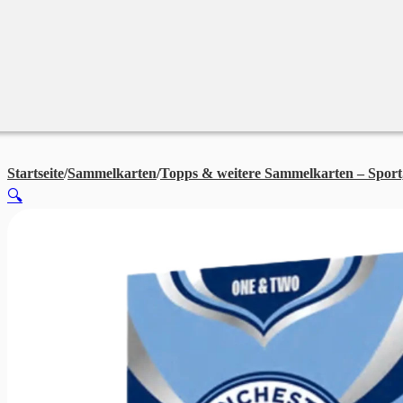
Merchandise
Sales %
Blog
Startseite
/
Sammelkarten
/
Topps & weitere Sammelkarten – Sport
🔍