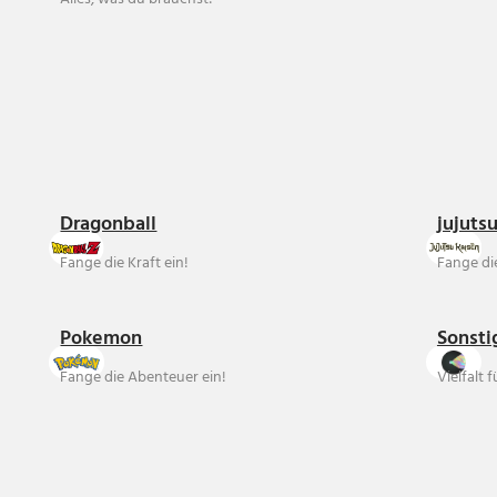
Dragonball
jujuts
Fange die Kraft ein!
Fange die
Pokemon
Sonsti
Fange die Abenteuer ein!
Vielfalt 