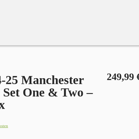
 One & Two – Hobby Box
249,99
-25 Manchester
 Set One & Two –
x
osten