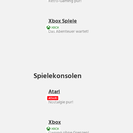
Retro-Gaming pur!
Xbox Spiele
Das Abenteuer wartet!
Spielekonsolen
Spielekonsolen
Atari
Nostalgie pur!
Xbox
Gaming ohne Grenzen!