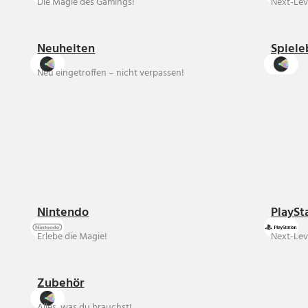
Die Magie des Gamings!
Next-Lev
Neuheiten
Spiele
Neu eingetroffen – nicht verpassen!
Nintendo
PlaySt
Erlebe die Magie!
Next-Lev
Zubehör
Alles, was du brauchst!