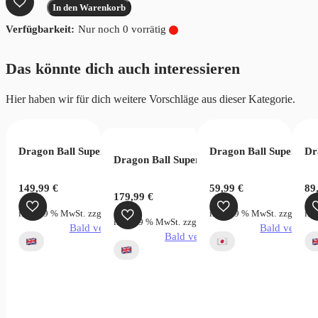
In den Warenkorb
Card
Nur noch 0 vorrätig
Game
Fusion
Das könnte dich auch interessieren
World
Saiyan’s
Hier haben wir für dich weitere Vorschläge aus dieser Kategorie.
Pride
FB08
Menge
ra Limit FB04
Dragon Ball Super Card Game Masters B31 Impact Beyond Di
Dragon Ball Super Fus
Dr
Dragon Ball Super Card Game Masters Thre
149,99
€
59,99
€
89
179,99
€
inkl. 19 % MwSt.
zzgl.
Versandkosten
inkl. 19 % MwSt.
zzgl.
Vers
ink
inkl. 19 % MwSt.
zzgl.
Versandkosten
Bald verfügbar
Bald verfügb
Bald verfügbar