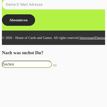
Abonnieren
|
© 2026 - House of Cards and Games. All rights reserved.
Impressum
Datensch
Nach was suchst Du?
Suchen