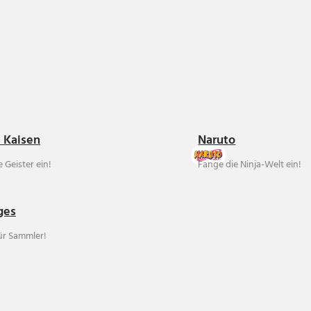
u Kaisen
Naruto
 Geister ein!
Fange die Ninja-Welt ein!
ges
für Sammler!