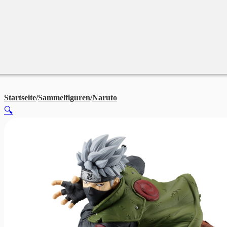
Merchandise
Sales %
Blog
Startseite
/
Sammelfiguren
/
Naruto
Kakashi Hatake – Naruto Ship
🔍