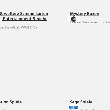
& weitere Sammelkarten
Mystery Boxen
t, Entertainment & mehr
Überraschen lassen und Ge
ga, Basketball, WWE & Co
ation Spiele
Sega Spiele