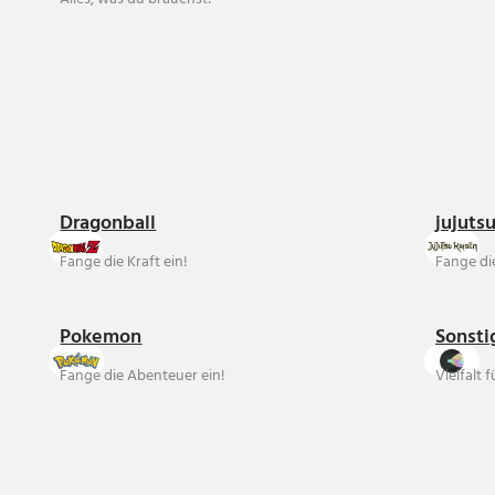
Dragonball
jujuts
Fange die Kraft ein!
Fange die
Pokemon
Sonsti
Fange die Abenteuer ein!
Vielfalt 