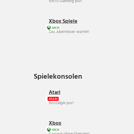
Retro-Gaming pur!
Xbox Spiele
Das Abenteuer wartet!
Spielekonsolen
Spielekonsolen
Atari
Nostalgie pur!
Xbox
Gaming ohne Grenzen!