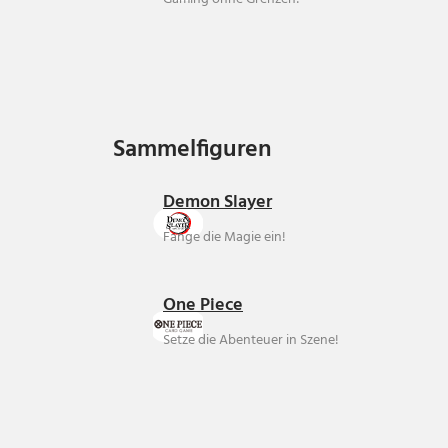
Sammelfiguren
Sammelfiguren
Demon Slayer
Fange die Magie ein!
One Piece
Setze die Abenteuer in Szene!
Über uns
Ankauf