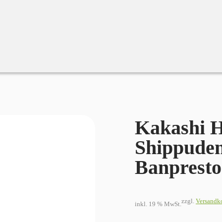
puden – Colosseum – Banpresto
Kakashi H
Shippuden
Banpresto
zzgl.
Versandk
inkl. 19 % MwSt.