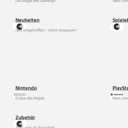
Die Magie des Gamings!
Next-Lev
Neuheiten
Spiele
Neu eingetroffen – nicht verpassen!
Nintendo
PlaySt
Erlebe die Magie!
Next-Lev
Zubehör
Alles, was du brauchst!