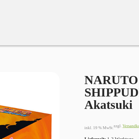
 ml Akatsuki
NARUTO S
SHIPPUDE
Akatsuki
zzgl.
Versandk
inkl. 19 % MwSt.