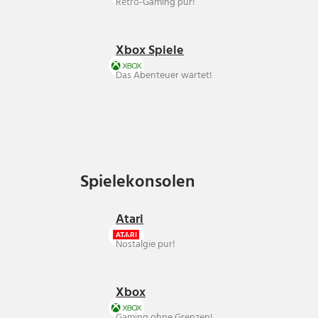
Retro-Gaming pur!
Xbox Spiele
Das Abenteuer wartet!
Spielekonsolen
Spielekonsolen
Atari
Nostalgie pur!
Xbox
Gaming ohne Grenzen!