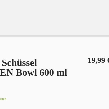
19,99
chüssel
N Bowl 600 ml
osten