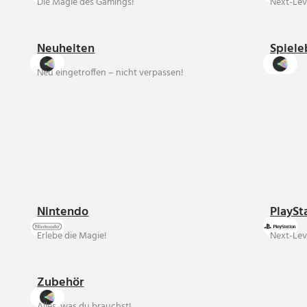
Die Magie des Gamings!
Next-Lev
Neuheiten
Spiele
Neu eingetroffen – nicht verpassen!
Nintendo
PlaySt
Erlebe die Magie!
Next-Lev
Zubehör
Alles, was du brauchst!