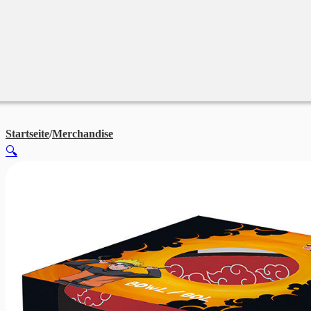
Merchandise
Sales %
Blog
Startseite
/
Merchandise
NARUTO Schüssel SHIPPUDEN Bowl 600
🔍