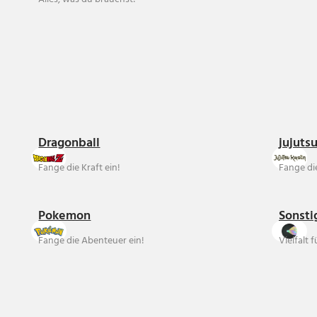
Dragonball
jujuts
Fange die Kraft ein!
Fange die
Pokemon
Sonsti
Fange die Abenteuer ein!
Vielfalt 