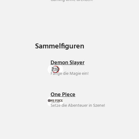
Sammelfiguren
Sammelfiguren
Demon Slayer
Fange die Magie ein!
One Piece
Setze die Abenteuer in Szene!
Über uns
Ankauf