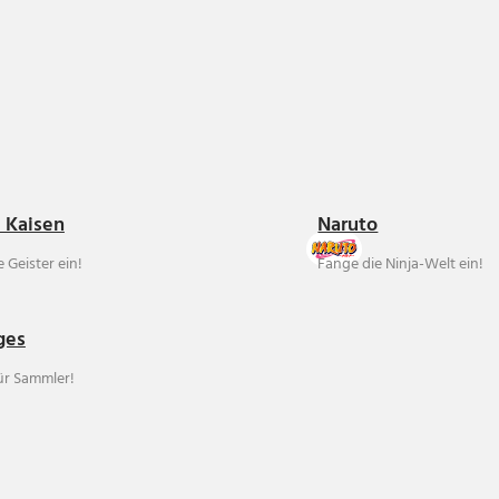
u Kaisen
Naruto
 Geister ein!
Fange die Ninja-Welt ein!
ges
für Sammler!