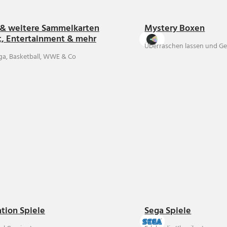
& weitere Sammelkarten
Mystery Boxen
t, Entertainment & mehr
Überraschen lassen und Ge
ga, Basketball, WWE & Co
ation Spiele
Sega Spiele