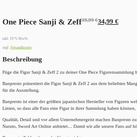
39,99
€
Ursprünglicher
Aktueller
One Piece Sanji & Zeff
34,99
€
Preis
Preis
inkl. 19 % MwSt.
war:
ist:
zzgl.
Versandkosten
39,99 €
34,99 €.
Beschreibung
Füge die Figur Sanji & Zeff 2 zu deiner One Piece Figurensammlung 
Banpresto präsentiert die Figur Sanji & Zeff 2 aus dem beliebten Man
für die Ausstellung.
Banpresto ist einer der größten japanischen Hersteller von Figuren we
Linien, so dass alle Fans eine Figur in ihrer Sammlung haben können, 
Qualität, Detail und vor allem Unternehmergeist machen Banpresto z
Naruto, Sword Art Online anbietet… Damit wir alle unsere Fans auf h