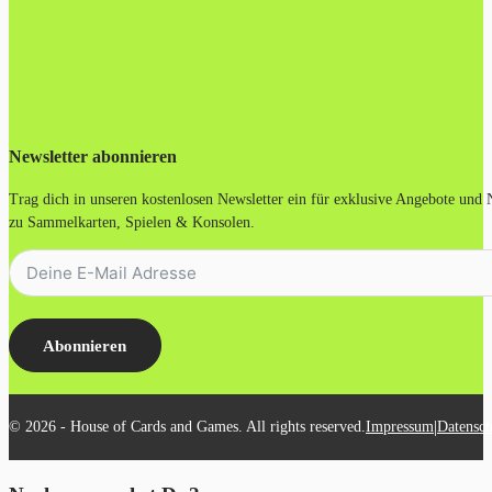
Newsletter abonnieren
Trag dich in unseren kostenlosen Newsletter ein für exklusive Angebote und
zu Sammelkarten, Spielen & Konsolen.
Abonnieren
|
© 2026 - House of Cards and Games. All rights reserved.
Impressum
Datensch