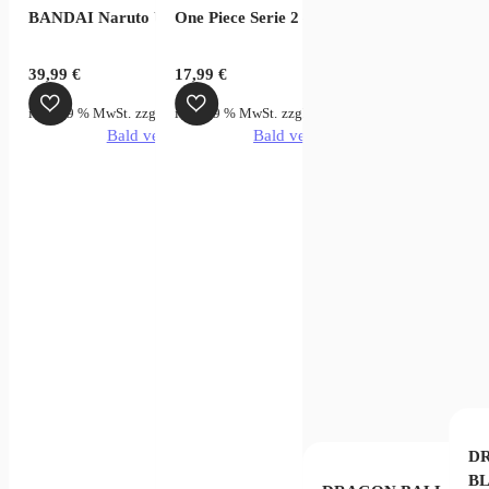
BANDAI Naruto Uzumaki
One Piece Serie 2 – Freeny’s Hidden Dissec
39,99
€
17,99
€
inkl. 19 % MwSt.
zzgl.
Versandkosten
inkl. 19 % MwSt.
zzgl.
Versandkosten
Bald verfügbar
Bald verfügbar
D
B