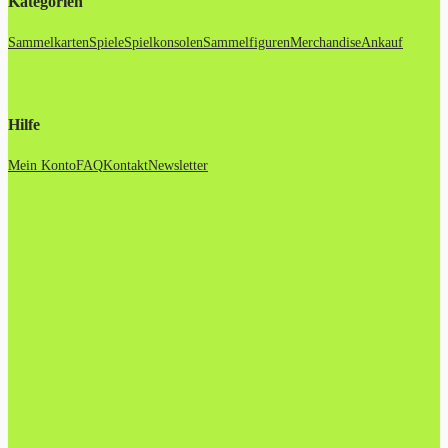
Kategorien
Sammelkarten
Spiele
Spielkonsolen
Sammelfiguren
Merchandise
Ankauf
Hilfe
Mein Konto
FAQ
Kontakt
Newsletter