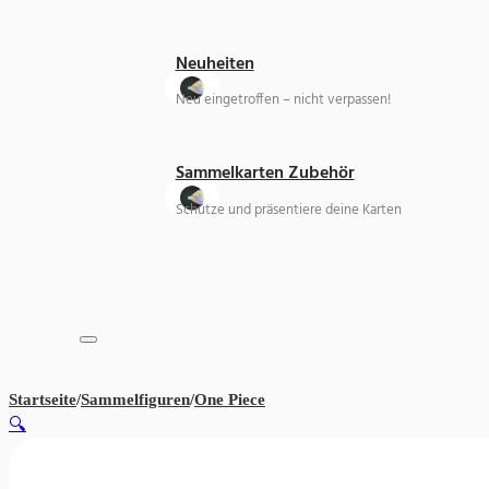
Neuheiten
Neu eingetroffen – nicht verpassen!
Sammelkarten Zubehör
Schütze und präsentiere deine Karten
Startseite
/
Sammelfiguren
/
One Piece
One Piece Sanji & Zeff
🔍