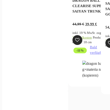
DRAGON BALL Z
SA
CLEARISE SUPER
i –
SA
SAIYAN TRUNKS
G
Ursprünglicher
Aktuell
44,99
€
39,99
€
54
zgl.
Preis
Preis
ukt
inkl. 19 % MwSt.
zzgl.
war:
ist:
ink
Versandkosten
Produkt
44,99 €
39,99 €.
Ver
enthält: 18
cm
ent
Bald
gbar
-11%
verfügbar