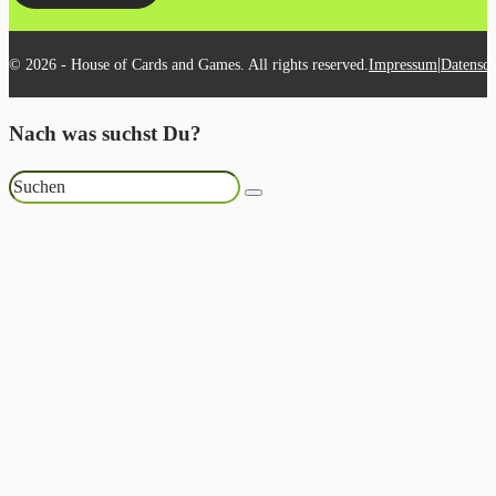
|
© 2026 - House of Cards and Games. All rights reserved.
Impressum
Datensch
Nach was suchst Du?
Suchen