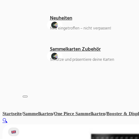
Neuheiten
Neu eingetroffen – nicht verpassen!
Sammelkarten Zubehör
Schütze und präsentiere deine Karten
Startseite
/
Sammelkarten
/
One Piece Sammelkarten
/
Booster & Disp
🔍