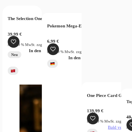
The Selection One Piece Wanted Bag
er Card Game – Fusion World Rivals Clash FB06
Pokemon Mega-Entwicklung Dunkelnacht B
39,99
€
6,99
€
inkl. 19 % MwSt.
zzgl.
Versandkosten
In den Warenkorb
rsandkosten
inkl. 19 % MwSt.
zzgl.
Versandkosten
Neu
verfügbar
In den Warenkorb
One Piece Card Game C
To
JP)
139,99
€
49
inkl. 19 % MwSt.
zzgl.
Vers
Bald verfügb
ink