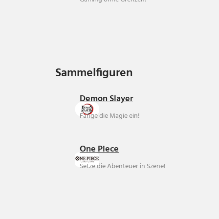
Sammelfiguren
Sammelfiguren
Demon Slayer
Fange die Magie ein!
One Piece
Setze die Abenteuer in Szene!
Über uns
Ankauf