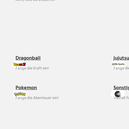
Dragonball
jujuts
Fange die Kraft ein!
Fange die
Pokemon
Sonsti
Fange die Abenteuer ein!
Vielfalt 