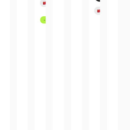
Bald verfügbar
Bald ve
-13%