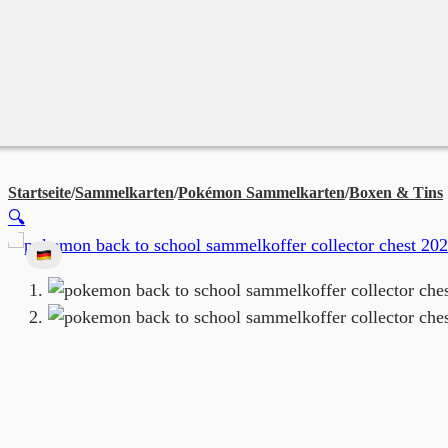
Merchandise
Sales %
Blog
Startseite
/
Sammelkarten
/
Pokémon Sammelkarten
/
Boxen & Tins
🔍