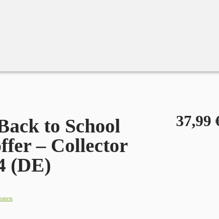
E)
37,99
ack to School
fer – Collector
4 (DE)
osten