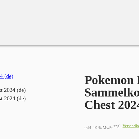
Pokemon Back to School Sammelkoffer – Collector Chest 2024 (D
Pokemon B
Sammelkof
Chest 202
zzgl.
Versandk
inkl. 19 % MwSt.