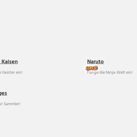
u Kaisen
Naruto
 Geister ein!
Fange die Ninja-Welt ein!
ges
für Sammler!