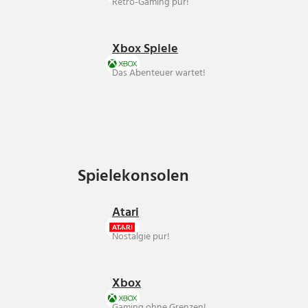
Retro-Gaming pur!
Xbox Spiele
Das Abenteuer wartet!
Spielekonsolen
Spielekonsolen
Atari
Nostalgie pur!
Xbox
Gaming ohne Grenzen!