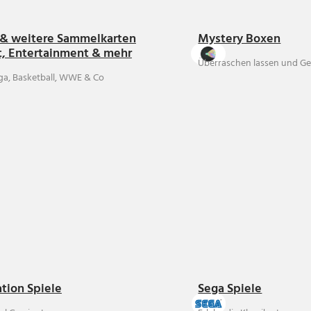
& weitere Sammelkarten
Mystery Boxen
t, Entertainment & mehr
Überraschen lassen und Ge
ga, Basketball, WWE & Co
ation Spiele
Sega Spiele