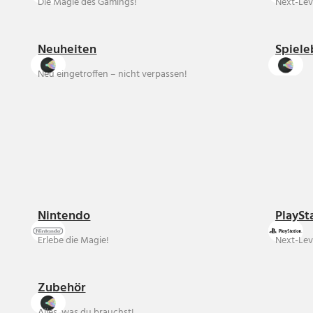
Die Magie des Gamings!
Next-Lev
Neuheiten
Spiele
Neu eingetroffen – nicht verpassen!
Nintendo
PlaySt
Erlebe die Magie!
Next-Lev
Zubehör
Alles, was du brauchst!