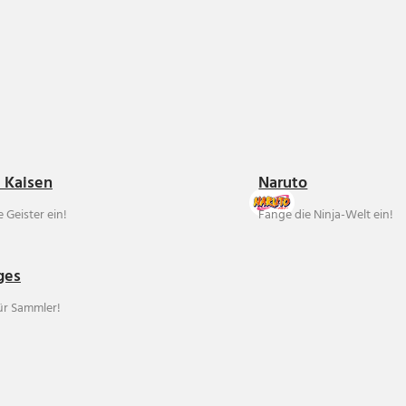
u Kaisen
Naruto
 Geister ein!
Fange die Ninja-Welt ein!
ges
für Sammler!