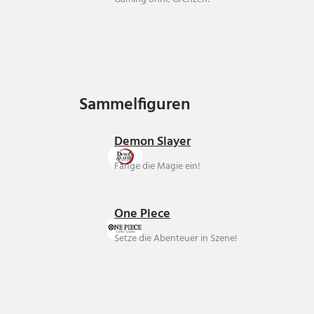
Sammelfiguren
Sammelfiguren
Demon Slayer
Fange die Magie ein!
One Piece
Setze die Abenteuer in Szene!
Über uns
Ankauf