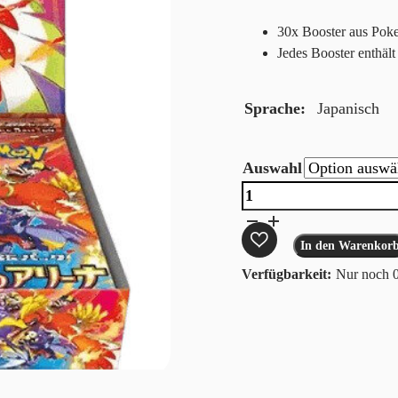
30x Booster aus Po
Jedes Booster enthält
Sprache
Japanisch
Auswahl
Pokemon
Heat
Wave
In den Warenkor
Arena
Nur noch 0
(JP)
Menge