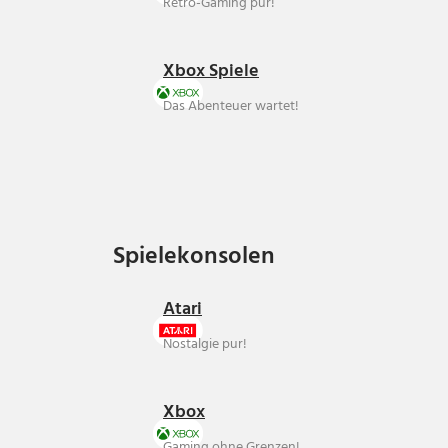
Retro-Gaming pur!
Xbox Spiele
Das Abenteuer wartet!
Spielekonsolen
Spielekonsolen
Atari
Nostalgie pur!
Xbox
Gaming ohne Grenzen!