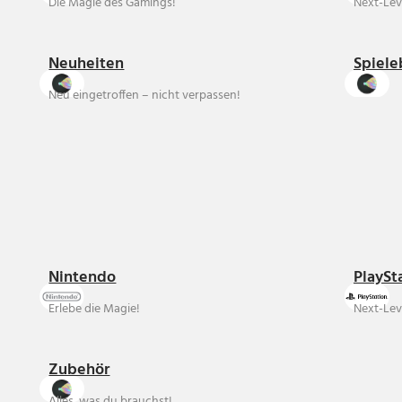
Die Magie des Gamings!
Next-Lev
Neuheiten
Spiele
Neu eingetroffen – nicht verpassen!
Nintendo
PlaySt
Erlebe die Magie!
Next-Lev
Zubehör
Alles, was du brauchst!