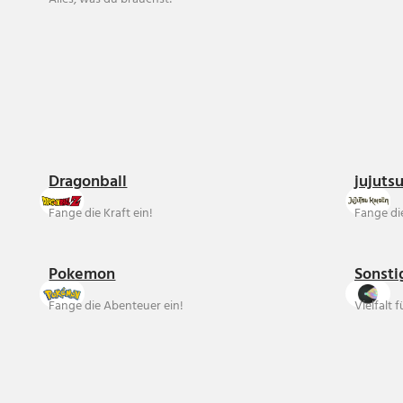
Dragonball
jujuts
Fange die Kraft ein!
Fange die
Pokemon
Sonsti
Fange die Abenteuer ein!
Vielfalt 