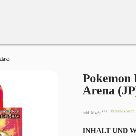
plays
Pokemon Heat Wave Arena (JP)
Pokemon 
Arena (JP
zzgl.
Versandkosten
inkl. MwSt.
INHALT UND 