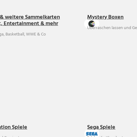
& weitere Sammelkarten
Mystery Boxen
t, Entertainment & mehr
Überraschen lassen und Ge
ga, Basketball, WWE & Co
ation Spiele
Sega Spiele