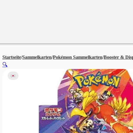
Merchandise
Sales %
Blog
Startseite
/
Sammelkarten
/
Pokémon Sammelkarten
/
Booster & Dis
🔍