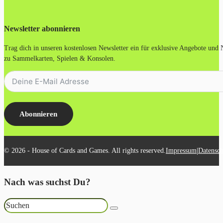
Newsletter abonnieren
Trag dich in unseren kostenlosen Newsletter ein für exklusive Angebote und
zu Sammelkarten, Spielen & Konsolen.
Abonnieren
|
© 2026 - House of Cards and Games. All rights reserved.
Impressum
Datensch
Nach was suchst Du?
Suchen