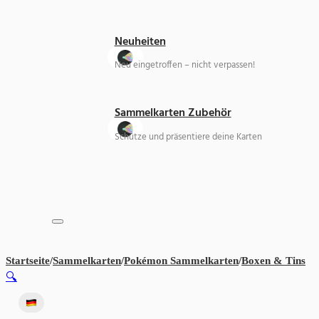
Neuheiten
Neu eingetroffen – nicht verpassen!
Sammelkarten Zubehör
Schütze und präsentiere deine Karten
Startseite
/
Sammelkarten
/
Pokémon Sammelkarten
/
Boxen & Tins
Po
🔍