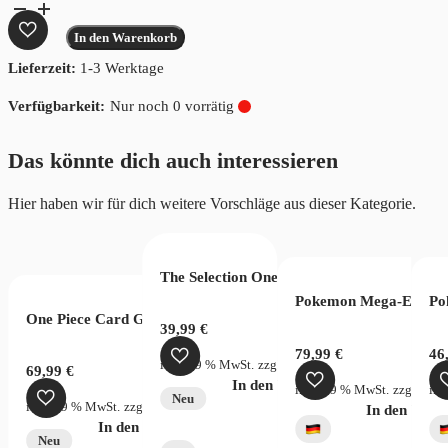
The
Starter
In den Warenkorb
Journey
Lieferzeit:
1-3 Werktage
Gift
Box
Nur noch 0 vorrätig
Menge
Das könnte dich auch interessieren
Hier haben wir für dich weitere Vorschläge aus dieser Kategorie.
The Selection One Piece Wanted Bag
ntwicklung Booster
Pokemon Mega-Entwick
Po
One Piece Card Game Two Legends OPC08 Display Chinese
– Value Box
39,99
€
79,99
€
46
inkl. 19 % MwSt.
zzgl.
Versandkosten
69,99
€
In den Warenkorb
rsandkosten
inkl. 19 % MwSt.
zzgl.
Vers
ink
Neu
inkl. 19 % MwSt.
zzgl.
Versandkosten
verfügbar
In den War
In den Warenkorb
Neu