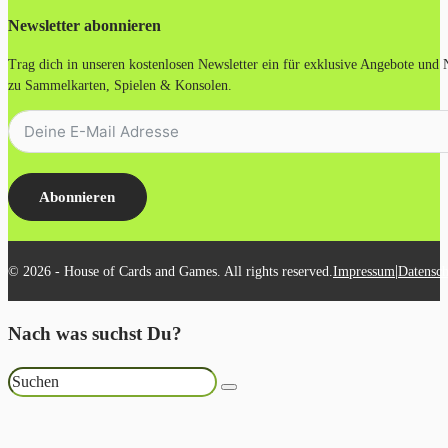
Newsletter abonnieren
Trag dich in unseren kostenlosen Newsletter ein für exklusive Angebote und
zu Sammelkarten, Spielen & Konsolen.
Abonnieren
|
© 2026 - House of Cards and Games. All rights reserved.
Impressum
Datensch
Nach was suchst Du?
Suchen