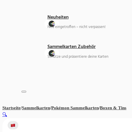
Neuheiten
Neu eingetroffen – nicht verpassen!
Sammelkarten Zubehör
Schütze und präsentiere deine Karten
Startseite
/
Sammelkarten
/
Pokémon Sammelkarten
/
Boxen & Tins
Po
🔍