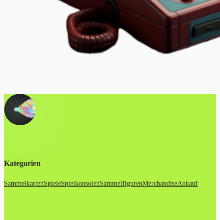
Kategorien
Sammelkarten
Spiele
Spielkonsolen
Sammelfiguren
Merchandise
Ankauf