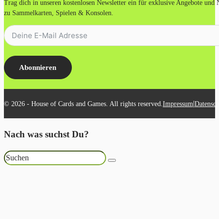
Trag dich in unseren kostenlosen Newsletter ein für exklusive Angebote und
zu Sammelkarten, Spielen & Konsolen.
Abonnieren
|
© 2026 - House of Cards and Games. All rights reserved.
Impressum
Datensch
Nach was suchst Du?
Suchen