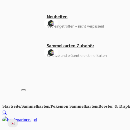
Neuheiten
Neu eingetroffen – nicht verpassen!
Sammelkarten Zubehör
Schütze und präsentiere deine Karten
Startseite
/
Sammelkarten
/
Pokémon Sammelkarten
/
Booster & Displ
🔍