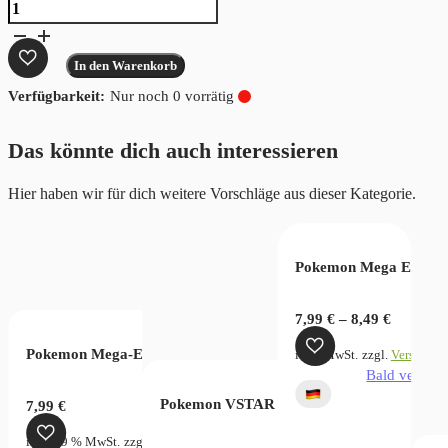
Pokemon
Karmesin
&
In den Warenkorb
Purpur
Nur noch 0 vorrätig
Battle
Partners
Das könnte dich auch interessieren
(JP)
Menge
Hier haben wir für dich weitere Vorschläge aus dieser Kategorie.
in & Purpur Nebel der Sagen Booster Bundle (DE)
Pokemon Mega Entwick
xrift
7,99
€
–
8,49
€
Pokemon Mega-Evolution Pitch Black Sleeved Booster
zgl.
Versandkosten
inkl. MwSt.
zzgl.
Versandko
verfügbar
Bald verfügb
Pokemon VSTAR Universe (KR)
7,99
€
inkl. 19 % MwSt.
zzgl.
Versandkosten