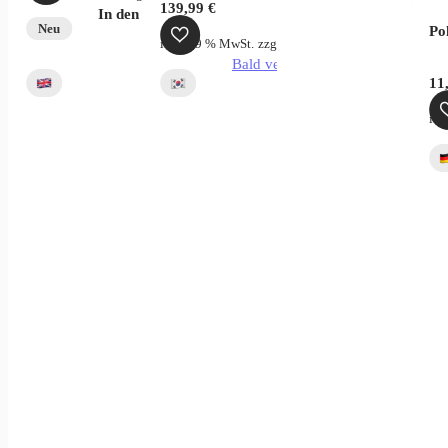
139,99
€
In den Warenkorb
Neu
Po
inkl. 19 % MwSt.
zzgl.
Versandkosten
Bald verfügbar
11
ink