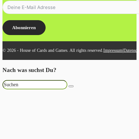
Abonnieren
|
© 2026 - House of Cards and Games. All rights reserved.
Impressum
Datensch
Nach was suchst Du?
Suchen