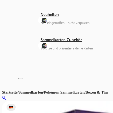
Neuheiten
Neu eingetroffen – nicht verpassen!
Sammelkarten Zubehör
Schütze und präsentiere deine Karten
Startseite
/
Sammelkarten
/
Pokémon Sammelkarten
/
Boxen & Tins
Po
🔍