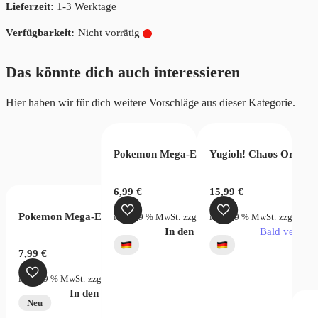
Lieferzeit:
1-3 Werktage
Nicht vorrätig
Das könnte dich auch interessieren
Hier haben wir für dich weitere Vorschläge aus dieser Kategorie.
n 2023 (EN)
er Card Game – Fusion World Rivals Clash FB06
Pokemon Mega-Entwicklung Dunkelnacht B
Yugioh! Chaos Origins
6,99
€
15,99
€
Pokemon Mega-Evolution Pitch Black Sleeved Booster
rsandkosten
inkl. 19 % MwSt.
zzgl.
Versandkosten
inkl. 19 % MwSt.
zzgl.
Vers
verfügbar
In den Warenkorb
Bald verfügb
7,99
€
inkl. 19 % MwSt.
zzgl.
Versandkosten
In den Warenkorb
Neu