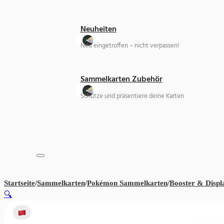
Neuheiten
Neu eingetroffen – nicht verpassen!
Sammelkarten Zubehör
Schütze und präsentiere deine Karten
Startseite
/
Sammelkarten
/
Pokémon Sammelkarten
/
Booster & Displ
🔍