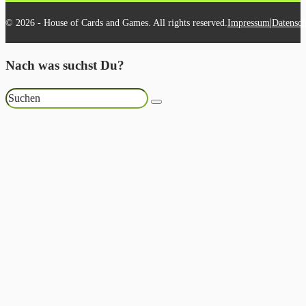
|
© 2026 - House of Cards and Games. All rights reserved.
Impressum
Datensch
Nach was suchst Du?
Suchen