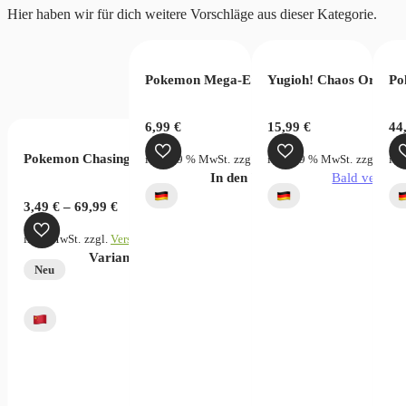
Hier haben wir für dich weitere Vorschläge aus dieser Kategorie.
oms of Intrigue OP04 (JP)
Pokemon Mega-Entwicklung Dunkelnacht B
Yugioh! Chaos Origins
Po
– Value Box
6,99
€
15,99
€
44
Pokemon Chasing Glory Together Chinese
rsandkosten
inkl. 19 % MwSt.
zzgl.
Versandkosten
inkl. 19 % MwSt.
zzgl.
Vers
ink
verfügbar
In den Warenkorb
Bald verfügb
3,49
€
–
69,99
€
inkl. MwSt.
zzgl.
Versandkosten
Dieses
Variante wählen
Neu
Produkt
weist
mehrere
Varianten
auf.
Die
Optionen