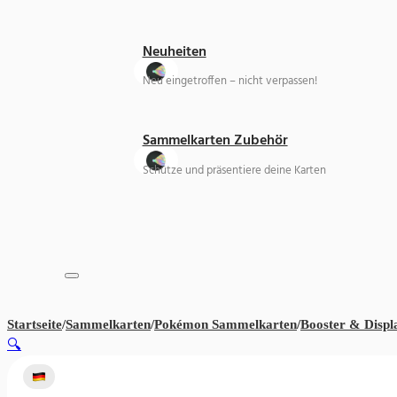
Neuheiten
Neu eingetroffen – nicht verpassen!
Sammelkarten Zubehör
Schütze und präsentiere deine Karten
Startseite
/
Sammelkarten
/
Pokémon Sammelkarten
/
Booster & Displ
🔍