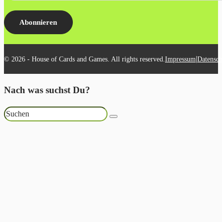
Abonnieren
|
© 2026 - House of Cards and Games. All rights reserved.
Impressum
Datensch
Nach was suchst Du?
Suchen