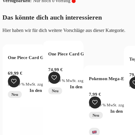
Nur noch 0 vorrätig
Ordnung
Menge
Das könnte dich auch interessieren
Hier haben wir für dich weitere Vorschläge aus dieser Kategorie.
n 2023 (EN)
One Piece Card Game Legacy of the Maste
One Piece Card Game Two Legends OPC08 Display Chinese
To
74,99
€
69,99
€
79
Pokemon Mega-Evolutio
inkl. 19 % MwSt.
zzgl.
Versandkosten
inkl. 19 % MwSt.
zzgl.
Versandkosten
ink
In den Warenkorb
In den Warenkorb
Neu
 und Schild Blue Sky Stream
7,99
€
Neu
inkl. 19 % MwSt.
zzgl.
Vers
In den War
Neu
rsandkosten
verfügbar