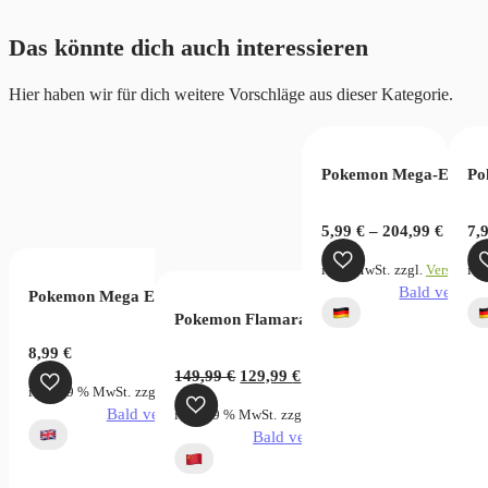
Das könnte dich auch interessieren
Hier haben wir für dich weitere Vorschläge aus dieser Kategorie.
Pokemon Mega-Entwic
Po
lungen in Paldea (DE)
5,99
€
–
204,99
€
7,
inkl. MwSt.
zzgl.
Versandko
ink
Bald verfügb
Pokemon Mega Evolution Rising Chaos Sleeve Booster
Pokemon Flamara Gift Box set
8,99
€
in & Purpur Maskerade im Zwielicht Booster
Ursprünglicher
Aktueller
149,99
€
129,99
€
inkl. 19 % MwSt.
zzgl.
Versandkosten
Preis
Preis
Bald verfügbar
inkl. 19 % MwSt.
zzgl.
Versandkosten
war:
ist:
Bald verfügbar
149,99 €
129,99 €.
zgl.
Versandkosten