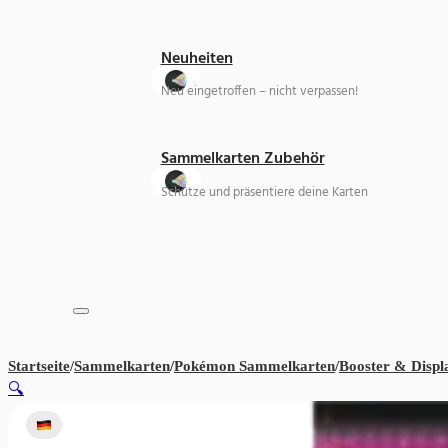
Neuheiten
Neu eingetroffen – nicht verpassen!
Sammelkarten Zubehör
Schütze und präsentiere deine Karten
Startseite
/
Sammelkarten
/
Pokémon Sammelkarten
/
Booster & Displ
🔍