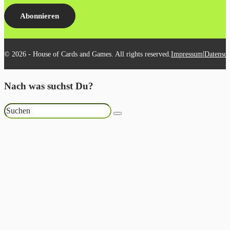
Abonnieren
|
© 2026 - House of Cards and Games. All rights reserved.
Impressum
Datensch
Nach was suchst Du?
Suchen