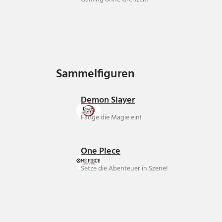
Sammelfiguren
Sammelfiguren
Demon Slayer
Fange die Magie ein!
One Piece
Setze die Abenteuer in Szene!
Über uns
Ankauf