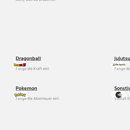
Dragonball
jujuts
Fange die Kraft ein!
Fange die
Pokemon
Sonsti
Fange die Abenteuer ein!
Vielfalt 