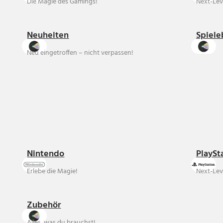
Die Magie des Gamings!
Next-Lev
Neuheiten
Spiele
Neu eingetroffen – nicht verpassen!
Nintendo
PlaySt
Erlebe die Magie!
Next-Lev
Zubehör
Alles, was du brauchst!