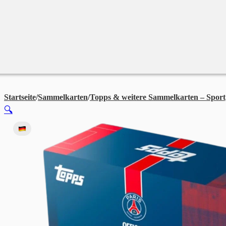
Merchandise
Sales %
Blog
Startseite
/
Sammelkarten
/
Topps & weitere Sammelkarten – Sport
🔍