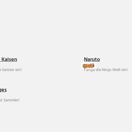
u Kaisen
Naruto
 Geister ein!
Fange die Ninja-Welt ein!
ges
für Sammler!