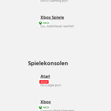
Retro-Gaming pur!
Xbox Spiele
Das Abenteuer wartet!
Spielekonsolen
Spielekonsolen
Atari
Nostalgie pur!
Xbox
Gaming ohne Grenzen!