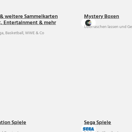
& weitere Sammelkarten
Mystery Boxen
t, Entertainment & mehr
Überraschen lassen und Ge
ga, Basketball, WWE & Co
ation Spiele
Sega Spiele