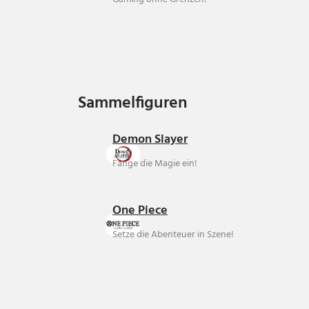
Sammelfiguren
Sammelfiguren
Demon Slayer
Fange die Magie ein!
One Piece
Setze die Abenteuer in Szene!
Über uns
Ankauf