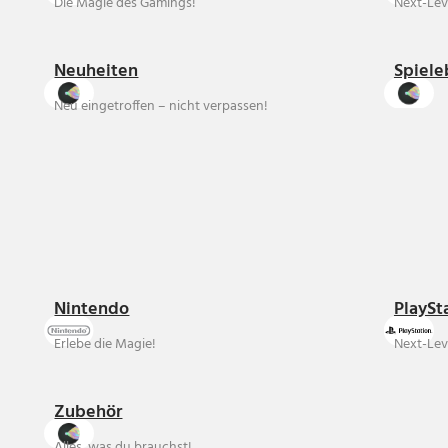
Die Magie des Gamings!
Next-Lev
Neuheiten
Spiele
Neu eingetroffen – nicht verpassen!
Nintendo
PlaySt
Erlebe die Magie!
Next-Lev
Zubehör
Alles, was du brauchst!