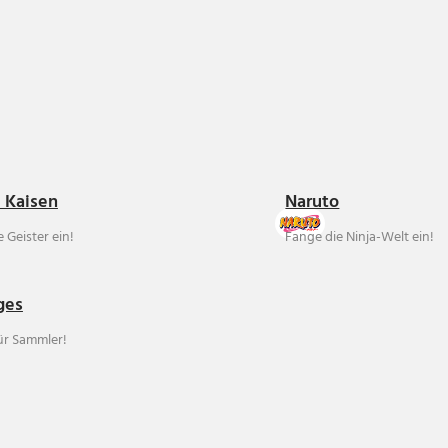
u Kaisen
Naruto
 Geister ein!
Fange die Ninja-Welt ein!
ges
für Sammler!