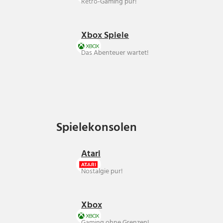
Retro-Gaming pur!
Xbox Spiele
Das Abenteuer wartet!
Spielekonsolen
Spielekonsolen
Atari
Nostalgie pur!
Xbox
Gaming ohne Grenzen!