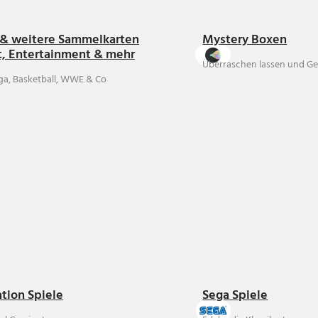
& weitere Sammelkarten
Mystery Boxen
t, Entertainment & mehr
Überraschen lassen und Ge
ga, Basketball, WWE & Co
ation Spiele
Sega Spiele