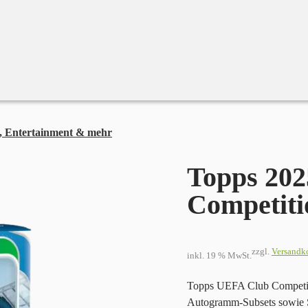
, Entertainment & mehr
Topps 2025-26 UEFA Club Competitions 
Topps 20
Competiti
zzgl.
Versandk
inkl. 19 % MwSt.
Topps UEFA Club Competitio
Autogramm-Subsets sowie S