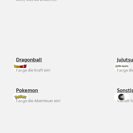
Dragonball
jujuts
Fange die Kraft ein!
Fange die
Pokemon
Sonsti
Fange die Abenteuer ein!
Vielfalt 