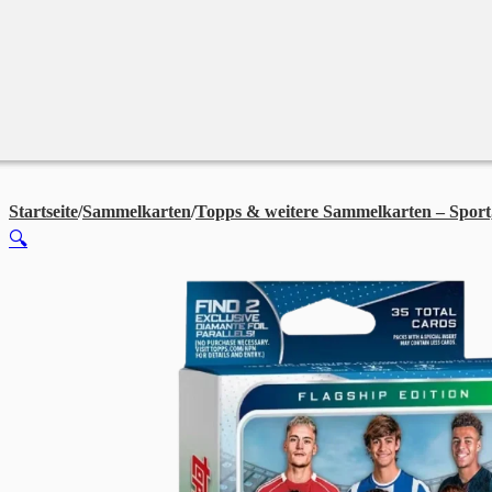
Merchandise
Sales %
Blog
Startseite
/
Sammelkarten
/
Topps & weitere Sammelkarten – Sport
🔍