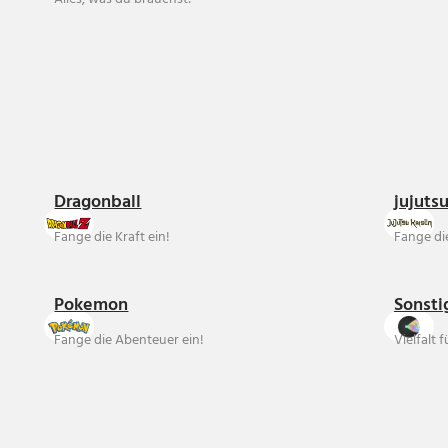
Dragonball
jujuts
Fange die Kraft ein!
Fange die
Pokemon
Sonsti
Fange die Abenteuer ein!
Vielfalt 