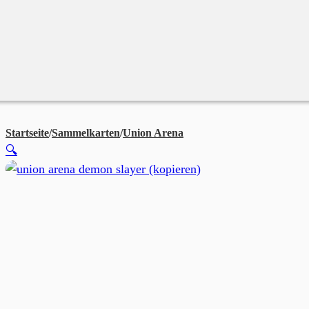
Merchandise
Sales %
Blog
Startseite
/
Sammelkarten
/
Union Arena
Union Arena Jujutsu Kaise
🔍