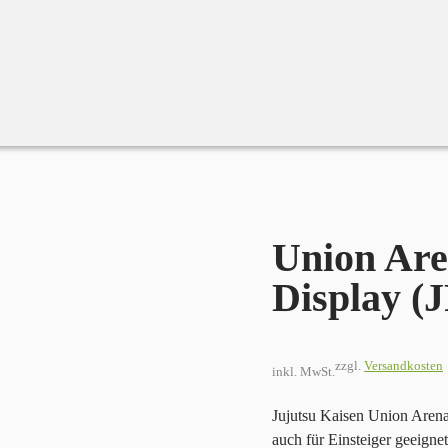
n Display (JP)
Union Are
Display (J
zzgl.
Versandkosten
inkl. MwSt.
Jujutsu Kaisen Union Arena i
auch für Einsteiger geeign