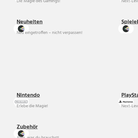
Die Magie des Gamings!
Next-Lev
Neuheiten
Spiele
Neu eingetroffen – nicht verpassen!
Nintendo
PlaySt
Erlebe die Magie!
Next-Lev
Zubehör
Alles, was du brauchst!