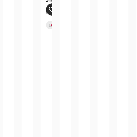
249,99
€
inkl. 19 % MwSt.
zzgl.
Versandkosten
Bald verfügbar