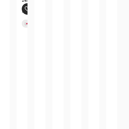
249,99
€
inkl. 19 % MwSt.
zzgl.
Versandkosten
Bald verfügbar