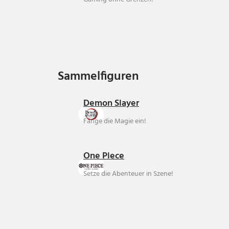
Sammelfiguren
Sammelfiguren
Demon Slayer
Fange die Magie ein!
One Piece
Setze die Abenteuer in Szene!
Über uns
Ankauf