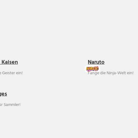
u Kaisen
Naruto
 Geister ein!
Fange die Ninja-Welt ein!
ges
für Sammler!