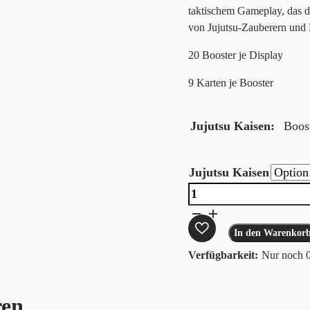
taktischem Gameplay, das de
von Jujutsu-Zauberern und 
20 Booster je Display
9 Karten je Booster
Jujutsu Kaisen
Boost
Jujutsu Kaisen
Union
Arena
Jujutsu
In den Warenkor
Kaisen
Nur noch 0
Display
(JP)
ren
Menge