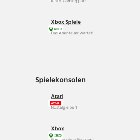
Retro-Gaming pur!
Xbox Spiele
Das Abenteuer wartet!
Spielekonsolen
Spielekonsolen
Atari
Nostalgie pur!
Xbox
Gaming ohne Grenzen!