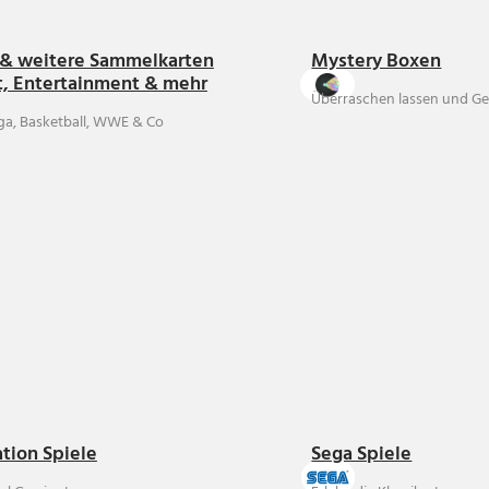
& weitere Sammelkarten
Mystery Boxen
t, Entertainment & mehr
Überraschen lassen und Ge
ga, Basketball, WWE & Co
ation Spiele
Sega Spiele