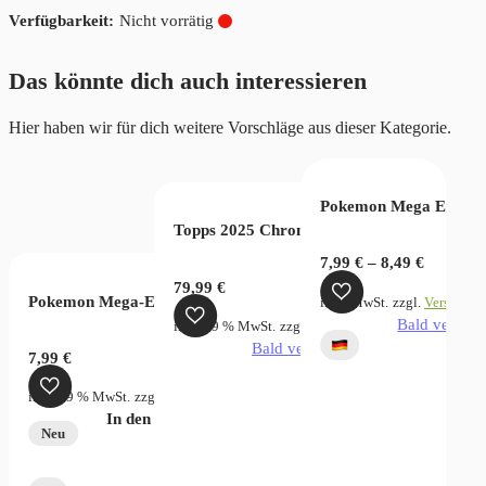
Nicht vorrätig
Das könnte dich auch interessieren
Hier haben wir für dich weitere Vorschläge aus dieser Kategorie.
ection EB01 (JP)
oms of Intrigue OP04 (JP)
Pokemon Mega Entwick
Topps 2025 Chrome Marvel Comics – Valu
7,99
€
–
8,49
€
79,99
€
Pokemon Mega-Evolution Pitch Black Sleeved Booster
rsandkosten
inkl. MwSt.
zzgl.
Versandko
verfügbar
Bald verfügb
inkl. 19 % MwSt.
zzgl.
Versandkosten
Bald verfügbar
7,99
€
inkl. 19 % MwSt.
zzgl.
Versandkosten
In den Warenkorb
Neu