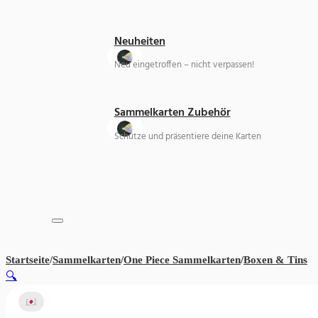
Neuheiten
Neu eingetroffen – nicht verpassen!
Sammelkarten Zubehör
Schütze und präsentiere deine Karten
Startseite
/
Sammelkarten
/
One Piece Sammelkarten
/
Boxen & Tins
On
🔍