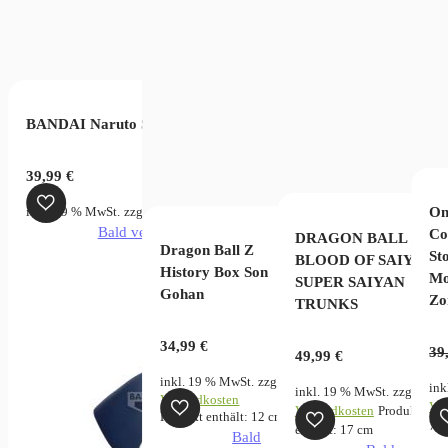
ibansho Nami ( Film Red )
licher
ktueller
reis
zgl.
Versandkosten
Produkt enthält: 16
cm
st:
 Log Stories-Monkey.D.Luffy &
verfügbar
4,99 €.
BANDAI Naruto Sasuke Uchiha II Sammelfigur
39,99
€
On
inkl. 19 % MwSt.
zzgl.
Versandkosten
kt enthält: 7
cm
Bald verfügbar
Co
DRAGON BALL Z
Dragon Ball Z
Sto
BLOOD OF SAIYAN
History Box Son
Mo
SUPER SAIYAN
Gohan
Zo
TRUNKS
34,99
€
39
49,99
€
inkl. 19 % MwSt.
zzgl.
ink
inkl. 19 % MwSt.
zzgl.
Versandkosten
Ver
Versandkosten
Produkt
Produkt enthält: 12
cm
7
c
enthält: 17
cm
Bald