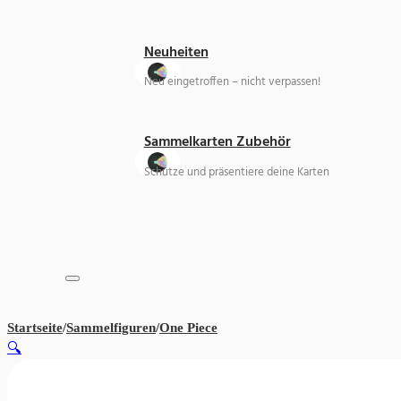
Neuheiten
Neu eingetroffen – nicht verpassen!
Sammelkarten Zubehör
Schütze und präsentiere deine Karten
Startseite
/
Sammelfiguren
/
One Piece
ONE PIECE DXF THE GRAN
🔍