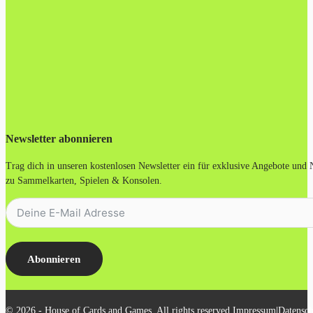
Newsletter abonnieren
Trag dich in unseren kostenlosen Newsletter ein für exklusive Angebote und
zu Sammelkarten, Spielen & Konsolen.
Abonnieren
|
© 2026 - House of Cards and Games. All rights reserved.
Impressum
Datensch