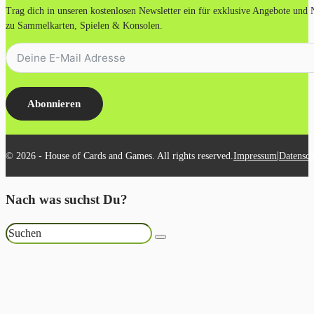
Trag dich in unseren kostenlosen Newsletter ein für exklusive Angebote und
zu Sammelkarten, Spielen & Konsolen.
Abonnieren
|
© 2026 - House of Cards and Games. All rights reserved.
Impressum
Datensch
Nach was suchst Du?
Suchen