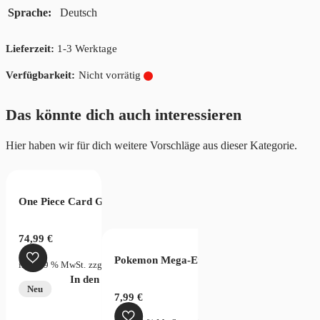
Sprache
Deutsch
Lieferzeit:
1-3 Werktage
Nicht vorrätig
Das könnte dich auch interessieren
Hier haben wir für dich weitere Vorschläge aus dieser Kategorie.
ntwicklung Booster
One Piece Card Game Legacy of the Master OPC12 Display Chi
ction – Hobby Box
74,99
€
Pokemon Mega-Evolution Pitch Black Sleev
rsandkosten
inkl. 19 % MwSt.
zzgl.
Versandkosten
verfügbar
In den Warenkorb
Neu
7,99
€