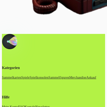
Kategorien
Sammelkarten
Spiele
Spielkonsolen
Sammelfiguren
Merchandise
Ankauf
Hilfe
Mein Konto
FAQ
Kontakt
Newsletter