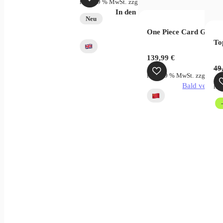
inkl. 19 % MwSt.
zzgl.
Versandkosten
In den Warenkorb
Neu
One Piece Card Game C
To
139,99
€
49
inkl. 19 % MwSt.
zzgl.
Vers
Bald verfügb
ink