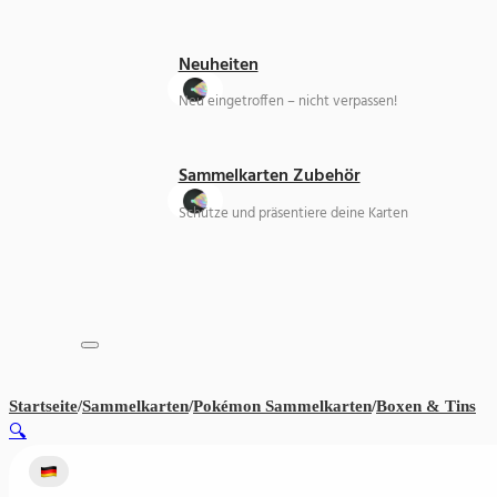
Neuheiten
Neu eingetroffen – nicht verpassen!
Sammelkarten Zubehör
Schütze und präsentiere deine Karten
Startseite
/
Sammelkarten
/
Pokémon Sammelkarten
/
Boxen & Tins
Po
🔍