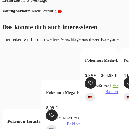
Lieferzeit:
1-3 Werktage
Nicht vorrätig
Das könnte dich auch interessieren
Hier haben wir für dich weitere Vorschläge aus dieser Kategorie.
 Rivalen
in & Purpur Stellarkrone Booster
Pokemon Mega-Entwic
Po
5,99
€
–
204,99
€
44
zgl.
Versandkosten
inkl. MwSt.
zzgl.
Versandko
ink
verfügbar
Bald verfügb
Pokemon Mega Evolution Rising Chaos Slee
8,99
€
inkl. 19 % MwSt.
zzgl.
Versandkosten
Pokemon Terastal Gathering CSV9.5C (S-CHN)
Bald verfügbar